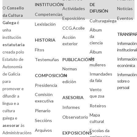
INSTITUCIÓN
DE
O
Consello
Actividades
Noticias
DIFUSIÓN
Competencias
da Cultura
Exposicións
Eventos
Culturagalega
Galega
é
Lexislación
CCG.Acolle
Álbum
unha
TRANSPAR
da
Acción
institución
HISTORIA
ciencia
Información
exterior
estatutaria
Fitos
institucional
Álbum
creada polo
de
Información
Estatuto de
Testemuñas
PUBLICACIÓNS
mulleres
económica
Autonomía
Normas
Irmandades
de Galicia
Información
de
COMPOSICIÓN
da fala
sobre o
para
edición
Presidencia
persoal
promover e
Vento
Comisión
que zoa
difundir a
ASESORIA
executiva
lingua e a
Roteiros
Informes
Plenario
cultura
Mapa
Observatorio
galega e
Seccións
cultural
asesorar
ás
Arquivos
Escolas da
Administracións
EXPOSICIÓNS
emigración