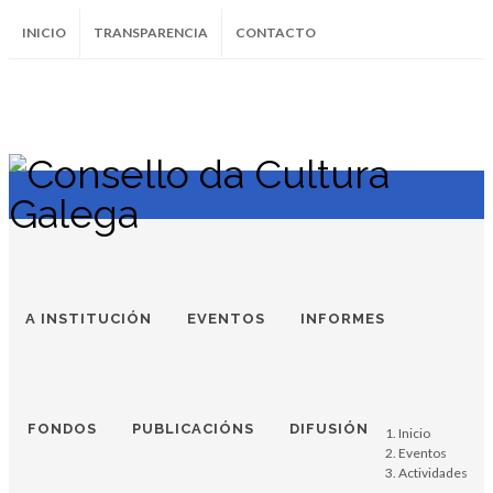
INICIO
TRANSPARENCIA
CONTACTO
SUBSCRÍBETE AO BOLETÍN
Instagram
Facebook
Twitter
Soundcloud
Youtube
+34.981.9572
correo@
A INSTITUCIÓN
EVENTOS
INFORMES
FONDOS
PUBLICACIÓNS
DIFUSIÓN
Inicio
Eventos
Actividades