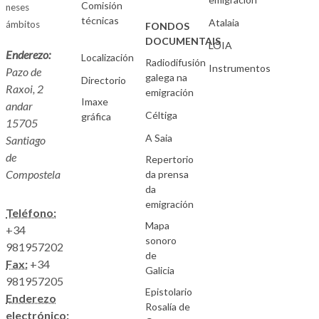
Comisión
neses
técnicas
Atalaia
ámbitos
FONDOS
DOCUMENTAIS
LOIA
Enderezo:
Localización
Radiodifusión
Instrumentos
Pazo de
galega na
Directorio
Raxoi, 2
emigración
Imaxe
andar
Céltiga
gráfica
15705
A Saia
Santiago
de
Repertorio
Compostela
da prensa
da
emigración
Teléfono:
Mapa
+34
sonoro
981957202
de
Fax:
+34
Galicia
981957205
Epistolario
Enderezo
Rosalía de
electrónico: