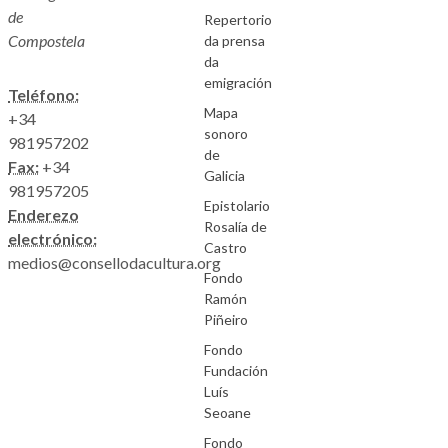
de
Repertorio
Compostela
da prensa
da
emigración
Teléfono:
Mapa
+34
sonoro
981957202
de
Fax:
+34
Galicia
981957205
Epistolario
Enderezo
Rosalía de
electrónico:
Castro
medios@consellodacultura.org
Fondo
Ramón
Piñeiro
Fondo
Fundación
Luís
Seoane
Fondo