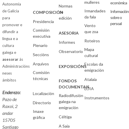
mulleres
económica
Autonomía
Normas
Irmandades
de Galicia
Información
de
COMPOSICIÓN
da fala
sobre o
para
edición
Presidencia
persoal
promover e
Vento
Comisión
que zoa
difundir a
ASESORIA
executiva
lingua e a
Roteiros
Informes
Plenario
cultura
Mapa
Observatorio
galega e
Seccións
cultural
asesorar
ás
Arquivos
Escolas da
Administracións
EXPOSICIÓNS
emigración
Comisión
neses
técnicas
Atalaia
ámbitos
FONDOS
DOCUMENTAIS
LOIA
Enderezo:
Localización
Radiodifusión
Instrumentos
Pazo de
galega na
Directorio
Raxoi, 2
emigración
Imaxe
andar
Céltiga
gráfica
15705
A Saia
Santiago