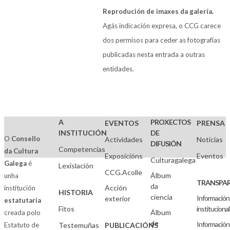
Reprodución de imaxes da galería.
Agás indicación expresa, o CCG carece
dos permisos para ceder as fotografías
publicadas nesta entrada a outras
entidades.
A
PROXECTOS
EVENTOS
PRENSA
INSTITUCIÓN
DE
O
Consello
Actividades
Noticias
DIFUSIÓN
Competencias
da Cultura
Exposicións
Eventos
Culturagalega
Galega
é
Lexislación
CCG.Acolle
Álbum
unha
TRANSPAR
da
Acción
institución
HISTORIA
ciencia
Información
exterior
estatutaria
Fitos
institucional
Álbum
creada polo
de
Información
Estatuto de
Testemuñas
PUBLICACIÓNS