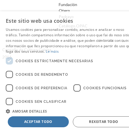
Fundación
Otero
Pedrayo
Este sitio web usa cookies
Catálogo.OPAC
Usamos cookies para personalizar contido, anuncios e analizar o noso
tráfico. Tamén compartimos información sobre o uso que fai do noso siti
Aviso Legal
cos nosos socios de publicidade e análise, que poden combinala con outr
FB
TW
IG
información que lles proporcionou ou que recompilaron a partir do uso q
Consello da Cultura Galega.
faga dos seus servizos.
Le máis
2016
COOKIES ESTRICTAMENTE NECESARIAS
COOKIES DE RENDEMENTO
COOKIES DE PREFERENCIA
COOKIES FUNCIONAIS
COOKIES SEN CLASIFICAR
AMOSAR DETALLES
ACEPTAR TODO
REXEITAR TODO