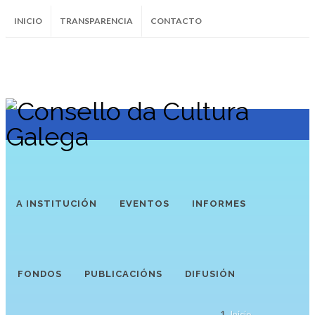
INICIO
TRANSPARENCIA
CONTACTO
SUBSCRÍBETE AO BOLETÍN
Instagram
Facebook
Twitter
Soundcloud
Youtube
+34.981.9572
correo@
A INSTITUCIÓN
EVENTOS
INFORMES
FONDOS
PUBLICACIÓNS
DIFUSIÓN
Inicio