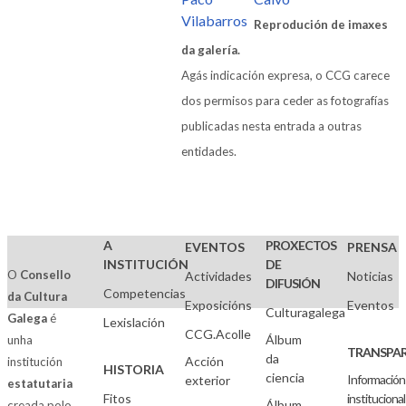
Reprodución de imaxes
da galería.
Agás indicación expresa, o CCG carece
dos permisos para ceder as fotografías
publicadas nesta entrada a outras
entidades.
A
PROXECTOS
EVENTOS
PRENSA
INSTITUCIÓN
DE
O
Consello
Actividades
Noticias
DIFUSIÓN
Competencias
da Cultura
Exposicións
Eventos
Culturagalega
Galega
é
Lexislación
CCG.Acolle
Álbum
unha
TRANSPAR
da
Acción
institución
HISTORIA
ciencia
Información
exterior
estatutaria
Fitos
institucional
Álbum
creada polo