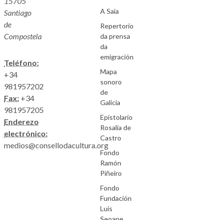
15705
A Saia
Santiago
de
Repertorio
Compostela
da prensa
da
emigración
Teléfono:
Mapa
+34
sonoro
981957202
de
Fax:
+34
Galicia
981957205
Epistolario
Enderezo
Rosalía de
electrónico:
Castro
medios@consellodacultura.org
Fondo
Ramón
Piñeiro
Fondo
Fundación
Luís
Seoane