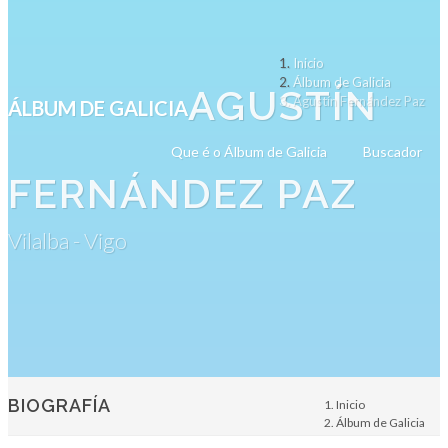
Inicio
Álbum de Galicia
AGUSTÍN
Agustín Fernández Paz
ÁLBUM DE GALICIA
Que é o Álbum de Galicia
Buscador
FERNÁNDEZ PAZ
Vilalba - Vigo
BIOGRAFÍA
Inicio
Álbum de Galicia
Persoa