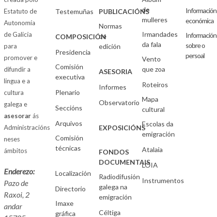
de
Información
Estatuto de
Testemuñas
PUBLICACIÓNS
mulleres
económica
Autonomía
Normas
Irmandades
de Galicia
Información
de
COMPOSICIÓN
da fala
sobre o
para
edición
Presidencia
persoal
promover e
Vento
Comisión
que zoa
difundir a
ASESORIA
executiva
lingua e a
Roteiros
Informes
Plenario
cultura
Mapa
Observatorio
galega e
Seccións
cultural
asesorar
ás
Arquivos
Escolas da
Administracións
EXPOSICIÓNS
emigración
Comisión
neses
técnicas
Atalaia
ámbitos
FONDOS
DOCUMENTAIS
LOIA
Enderezo:
Localización
Radiodifusión
Instrumentos
Pazo de
galega na
Directorio
Raxoi, 2
emigración
Imaxe
andar
Céltiga
gráfica