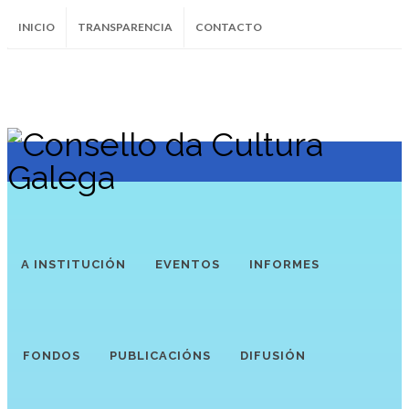
INICIO
TRANSPARENCIA
CONTACTO
SUBSCRÍBETE AO BOLETÍN
Instagram
Facebook
Twitter
Soundcloud
Youtube
+34.981.9572
correo@
A INSTITUCIÓN
EVENTOS
INFORMES
FONDOS
PUBLICACIÓNS
DIFUSIÓN