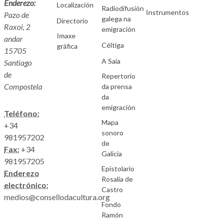
Enderezo:
Localización
Radiodifusión
Instrumentos
Pazo de
galega na
Directorio
Raxoi, 2
emigración
Imaxe
andar
Céltiga
gráfica
15705
A Saia
Santiago
de
Repertorio
Compostela
da prensa
da
emigración
Teléfono:
Mapa
+34
sonoro
981957202
de
Fax:
+34
Galicia
981957205
Epistolario
Enderezo
Rosalía de
electrónico:
Castro
medios@consellodacultura.org
Fondo
Ramón