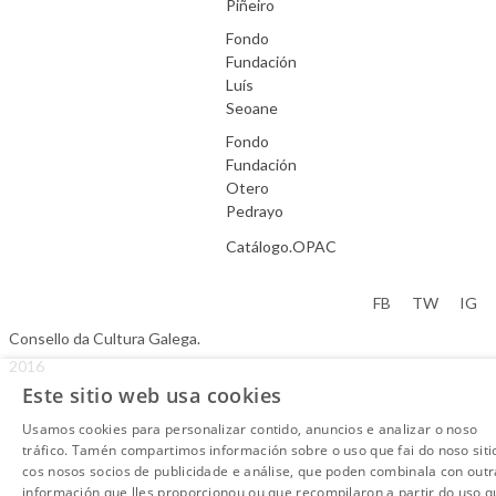
Piñeiro
Fondo
Fundación
Luís
Seoane
Fondo
Fundación
Otero
Pedrayo
Catálogo.OPAC
Aviso Legal
FB
TW
IG
Consello da Cultura Galega.
2016
Este sitio web usa cookies
Usamos cookies para personalizar contido, anuncios e analizar o noso
tráfico. Tamén compartimos información sobre o uso que fai do noso siti
cos nosos socios de publicidade e análise, que poden combinala con outr
información que lles proporcionou ou que recompilaron a partir do uso q