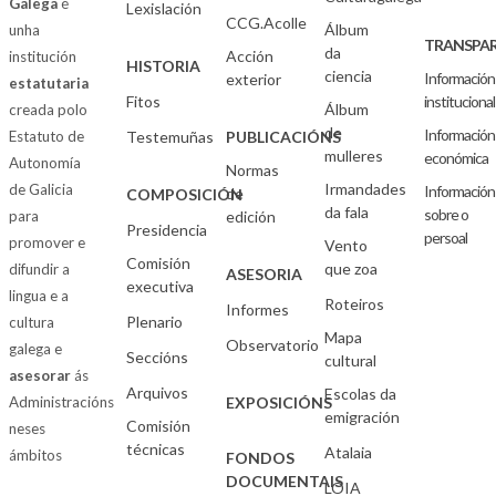
Galega
é
Lexislación
CCG.Acolle
Álbum
unha
TRANSPAR
da
Acción
institución
HISTORIA
ciencia
Información
exterior
estatutaria
Fitos
institucional
Álbum
creada polo
de
Información
Estatuto de
Testemuñas
PUBLICACIÓNS
mulleres
económica
Autonomía
Normas
Irmandades
de Galicia
Información
de
COMPOSICIÓN
da fala
sobre o
para
edición
Presidencia
persoal
promover e
Vento
Comisión
que zoa
difundir a
ASESORIA
executiva
lingua e a
Roteiros
Informes
Plenario
cultura
Mapa
Observatorio
galega e
Seccións
cultural
asesorar
ás
Arquivos
Escolas da
Administracións
EXPOSICIÓNS
emigración
Comisión
neses
técnicas
Atalaia
ámbitos
FONDOS
DOCUMENTAIS
LOIA