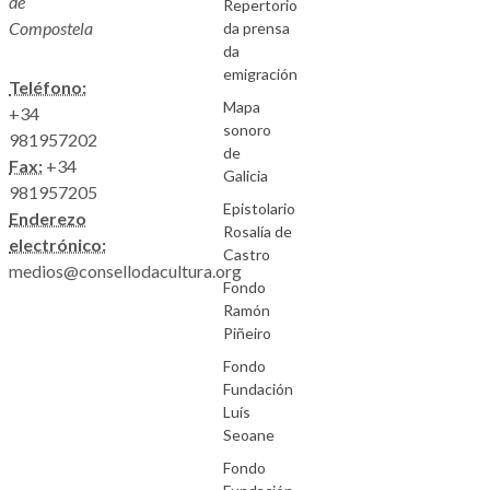
de
Repertorio
Compostela
da prensa
da
emigración
Teléfono:
Mapa
+34
sonoro
981957202
de
Fax:
+34
Galicia
981957205
Epistolario
Enderezo
Rosalía de
electrónico:
Castro
medios@consellodacultura.org
Fondo
Ramón
Piñeiro
Fondo
Fundación
Luís
Seoane
Fondo