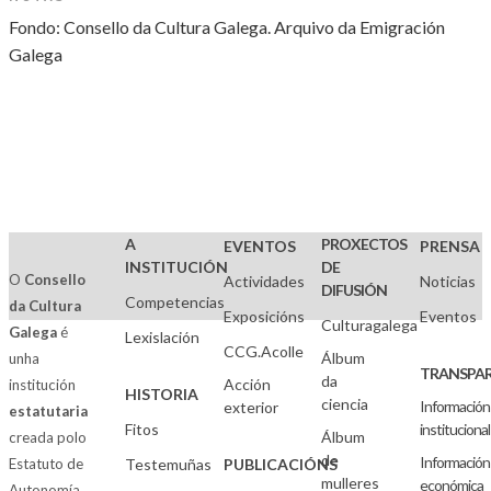
Fondo: Consello da Cultura Galega. Arquivo da Emigración
Galega
A
PROXECTOS
EVENTOS
PRENSA
INSTITUCIÓN
DE
O
Consello
Actividades
Noticias
DIFUSIÓN
Competencias
da Cultura
Exposicións
Eventos
Culturagalega
Galega
é
Lexislación
CCG.Acolle
Álbum
unha
TRANSPAR
da
Acción
institución
HISTORIA
ciencia
Información
exterior
estatutaria
Fitos
institucional
Álbum
creada polo
de
Información
Estatuto de
Testemuñas
PUBLICACIÓNS
mulleres
económica
Autonomía