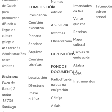
Normas
Irmandades
de Galicia
Información
de
COMPOSICIÓN
da fala
sobre o
para
edición
Presidencia
persoal
promover e
Vento
Comisión
que zoa
difundir a
ASESORIA
executiva
lingua e a
Roteiros
Informes
Plenario
cultura
Mapa
Observatorio
galega e
Seccións
cultural
asesorar
ás
Arquivos
Escolas da
Administracións
EXPOSICIÓNS
emigración
Comisión
neses
técnicas
Atalaia
ámbitos
FONDOS
DOCUMENTAIS
LOIA
Enderezo:
Localización
Radiodifusión
Instrumentos
Pazo de
galega na
Directorio
Raxoi, 2
emigración
Imaxe
andar
Céltiga
gráfica
15705
A Saia
Santiago