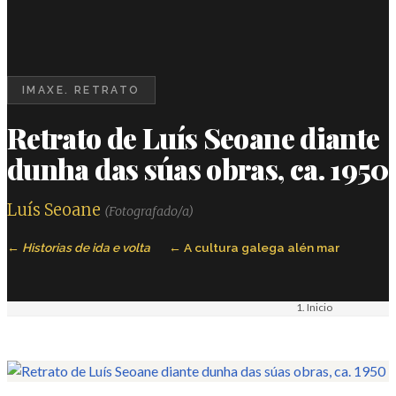
IMAXE. RETRATO
Retrato de Luís Seoane diante
dunha das súas obras, ca. 1950
Luís Seoane
(Fotografado/a)
Historias de ida e volta
A cultura galega alén mar
Inicio
Materiais
Imaxe. Retrato