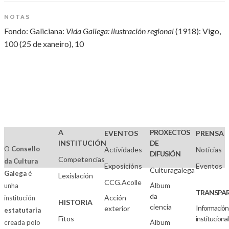
NOTAS
Fondo: Galiciana:
Vida Gallega: ilustración regional
(1918): Vigo,
100 (25 de xaneiro), 10
A
PROXECTOS
EVENTOS
PRENSA
INSTITUCIÓN
DE
O
Consello
Actividades
Noticias
DIFUSIÓN
Competencias
da Cultura
Exposicións
Eventos
Culturagalega
Galega
é
Lexislación
CCG.Acolle
Álbum
unha
TRANSPAR
da
Acción
institución
HISTORIA
ciencia
Información
exterior
estatutaria
Fitos
institucional
Álbum
creada polo