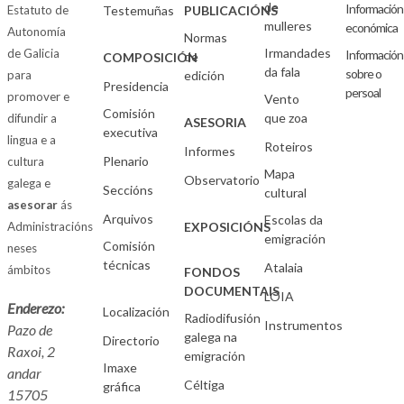
de
Información
Estatuto de
Testemuñas
PUBLICACIÓNS
mulleres
económica
Autonomía
Normas
Irmandades
de Galicia
Información
de
COMPOSICIÓN
da fala
sobre o
para
edición
Presidencia
persoal
promover e
Vento
Comisión
que zoa
difundir a
ASESORIA
executiva
lingua e a
Roteiros
Informes
Plenario
cultura
Mapa
Observatorio
galega e
Seccións
cultural
asesorar
ás
Arquivos
Escolas da
Administracións
EXPOSICIÓNS
emigración
Comisión
neses
técnicas
Atalaia
ámbitos
FONDOS
DOCUMENTAIS
LOIA
Enderezo:
Localización
Radiodifusión
Instrumentos
Pazo de
galega na
Directorio
Raxoi, 2
emigración
Imaxe
andar
Céltiga
gráfica
15705