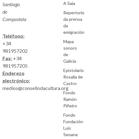
A Saia
Santiago
de
Repertorio
Compostela
da prensa
da
emigración
Teléfono:
Mapa
+34
sonoro
981957202
de
Fax:
+34
Galicia
981957205
Epistolario
Enderezo
Rosalía de
electrónico:
Castro
medios@consellodacultura.org
Fondo
Ramón
Piñeiro
Fondo
Fundación
Luís
Seoane