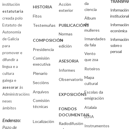
TRANSPAR
da
Acción
institución
HISTORIA
ciencia
Información
exterior
estatutaria
Fitos
institucional
Álbum
creada polo
de
Información
Estatuto de
Testemuñas
PUBLICACIÓNS
mulleres
económica
Autonomía
Normas
Irmandades
de Galicia
Información
de
COMPOSICIÓN
da fala
sobre o
para
edición
Presidencia
persoal
promover e
Vento
Comisión
que zoa
difundir a
ASESORIA
executiva
lingua e a
Roteiros
Informes
Plenario
cultura
Mapa
Observatorio
galega e
Seccións
cultural
asesorar
ás
Arquivos
Escolas da
Administracións
EXPOSICIÓNS
emigración
Comisión
neses
técnicas
Atalaia
ámbitos
FONDOS
DOCUMENTAIS
LOIA
Enderezo:
Localización
Radiodifusión
Instrumentos
Pazo de