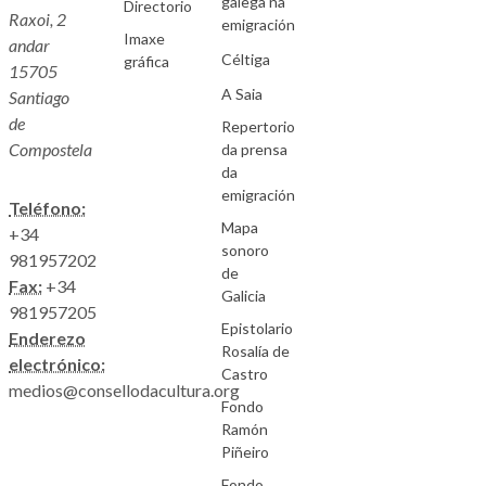
galega na
Directorio
Raxoi, 2
emigración
Imaxe
andar
Céltiga
gráfica
15705
A Saia
Santiago
de
Repertorio
Compostela
da prensa
da
emigración
Teléfono:
Mapa
+34
sonoro
981957202
de
Fax:
+34
Galicia
981957205
Epistolario
Enderezo
Rosalía de
electrónico:
Castro
medios@consellodacultura.org
Fondo
Ramón
Piñeiro
Fondo