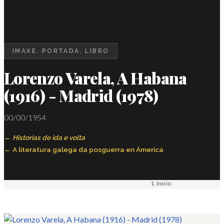
IMAXE. PORTADA. LIBRO
Lorenzo Varela, A Habana
(1916) - Madrid (1978)
00/00/1954
Historias de ida e volta
A literatura galega da posguerra en Ámerica
Inicio
Materiais
Imaxe. Portada. Libro