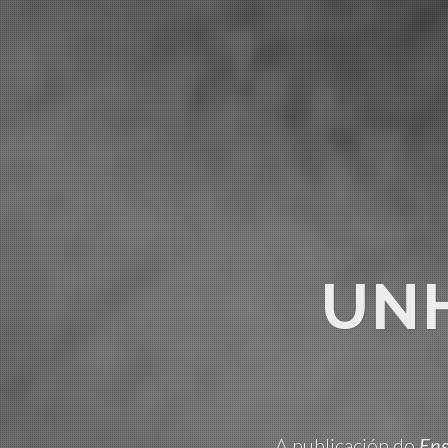
UN
A publicación do
Ens