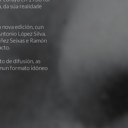
, da súa realidade
a nova edición, cun
ntonio López Silva.
úñez Seixas e Ramón
acto.
o de difusión, as
 nun formato idóneo