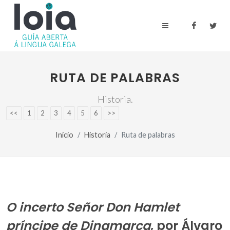
RUTA DE PALABRAS
Historia.
<<
1
2
3
4
5
6
>>
Inicio
Historia
Ruta de palabras
O incerto Señor Don Hamlet
príncipe de Dinamarca
, por Álvaro