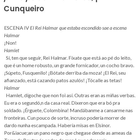
Cunqueiro
ESCENA IV
El Rei Halmar que estaba escondido sae a escena
Halmar
¡Non!
Hamlet
Sí, ten que seguir, Rei Halmar. Fíxate que está ao pé do leito,
que é un home robusto, un grande fornicador, un cocho bravo.
¡Súpeto, Fusquenllo! ¡Bótate derriba da moza! ¡El Rei, seu
afianzado, está cazando patos azulós! ¡Tócalle as tetas!
Halmar
Hamlet, dígoche que non foi así. Outras eran as miñas verbas.
Eu era o segundó,n da casa real. Dixeron que era bó pra
soldado. ¡Érguete, Colombina! Mandábanme a cansarme nas
fronteiras. Cun pouco de sorte, incruso podería morrer de
dardo nunha escampada. Habería misas en Elsinor.
Por&iacue;an un pano negro que chegase dende as ameas da