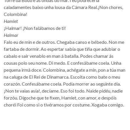
Torre da Boutre ás ondas do mar. I eu podrecería
caladamentes baixo unha lousa da Cámara Real.¡Non chores,
Colombina!
Hamlet
¡Halmar! ¡Non falábamos de ti!
Halmar
Falo eu de min e de outros. Chegaba canso e bébedo. Non me
fartaba de dormir. Ao espertar sabía que tiña que adubiar o
cabalo e sair venablo en man á batalla. Podes chamar ás
cousas polo seu nome. Di medo. E confesábame coela. Unha
pequena irmá doce. Colombina, achégate a min, pon a túa man
na caluga de El Rei de Dinamarca. Escoita como bate o meu
corazón. Confesábame coela. Podía morrer ao seguinte día.
¡Non te vaias asía!, decíame. Eso foi todo. Naide pidéu, nadie
forzóu. Dígoche que te fixen, Hamlet, con amor, e despóis
choréi Foi como si o tivéramos por costume. Xogaba comigo.