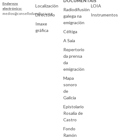
DOCUMENTAIS
Enderezo
Localización
LOIA
electrónico:
Radiodifusión
medios@consellodacultura.org
Directorio
Instrumentos
galega na
emigración
Imaxe
gráfica
Céltiga
A Saia
Repertorio
da prensa
da
emigración
Mapa
sonoro
de
Galicia
Epistolario
Rosalía de
Castro
Fondo
Ramón