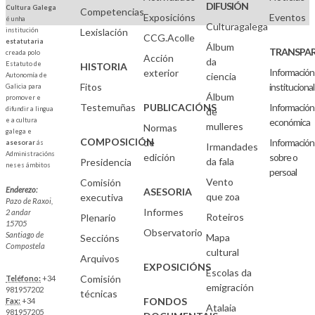
DIFUSIÓN
Cultura Galega
Competencias
Exposicións
Eventos
é unha
Culturagalega
institución
Lexislación
CCG.Acolle
estatutaria
Álbum
TRANSPAR
creada polo
Acción
da
Estatuto de
HISTORIA
Información
exterior
ciencia
Autonomía de
Fitos
institucional
Galicia para
Álbum
promover e
Testemuñas
PUBLICACIÓNS
Información
difundir a lingua
de
e a cultura
económica
mulleres
Normas
galega e
COMPOSICIÓN
de
Información
asesorar
ás
Irmandades
Administracións
edición
sobre o
da fala
Presidencia
neses ámbitos
persoal
Vento
Comisión
Enderezo:
ASESORIA
que zoa
executiva
Pazo de Raxoi,
Informes
2 andar
Roteiros
Plenario
15705
Observatorio
Santiago de
Mapa
Seccións
Compostela
cultural
Arquivos
EXPOSICIÓNS
Escolas da
Comisión
Teléfono:
+34
emigración
981957202
técnicas
FONDOS
Fax:
+34
Atalaia
981957205