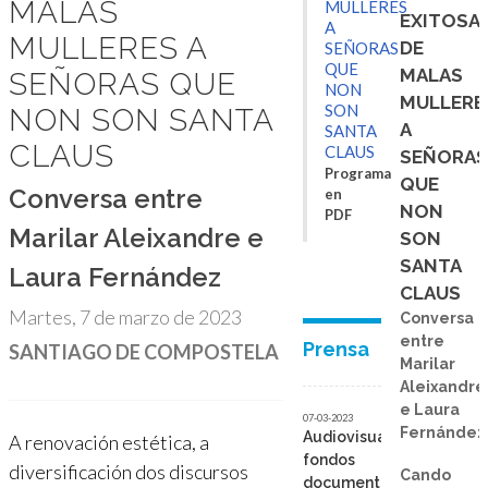
MALAS
MULLERES
EXITOSAS
A
MULLERES A
DE
SEÑORAS
QUE
MALAS
SEÑORAS QUE
NON
MULLERE
NON SON SANTA
SON
A
SANTA
CLAUS
CLAUS
SEÑORA
Programa
QUE
Conversa entre
en
NON
PDF
Marilar Aleixandre e
SON
SANTA
Laura Fernández
CLAUS
Martes, 7 de marzo de 2023
Conversa
entre
SANTIAGO DE COMPOSTELA
Prensa
Marilar
Aleixandre
e Laura
07-03-2023
Fernández
A renovación estética, a
Audiovisuais,
fondos
diversificación dos discursos
Cando
documentais