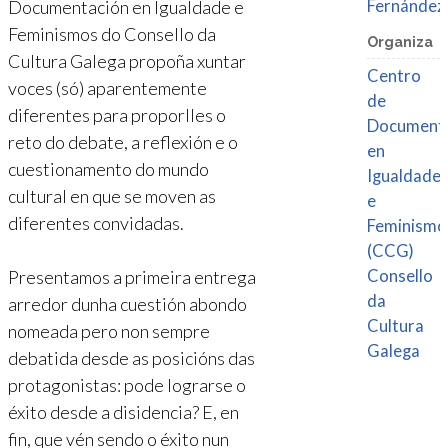
Documentación en Igualdade e
Fernández
Feminismos do Consello da
Organiza
Cultura Galega propoña xuntar
Centro
voces (só) aparentemente
de
diferentes para proporlles o
Document
reto do debate, a reflexión e o
en
cuestionamento do mundo
Igualdade
cultural en que se moven as
e
diferentes convidadas.
Feminismo
(CCG)
Presentamos a primeira entrega
Consello
da
arredor dunha cuestión abondo
Cultura
nomeada pero non sempre
Galega
debatida desde as posicións das
protagonistas: pode lograrse o
éxito desde a disidencia? E, en
fin, que vén sendo o éxito nun