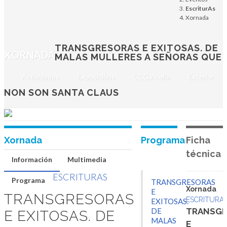
Claus
EscriturAs
Xornada
Conversa entre Marilar
Aleixandre e Laura Fernández
TRANSGRESORAS E EXITOSAS. DE
XORNADA
MALAS MULLERES A SEÑORAS QUE
Martes, 7 de marzo de 2023
Actividades
Exposicións
CCG.Acolle
Exterior
SANTIAGO DE COMPOSTELA
NON SON SANTA CLAUS
Xornada
Programa
Ficha
técnica
Información
Multimedia
ESCRITURAS
Programa
TRANSGRESORAS
Xornada
E
TRANSGRESORAS
ESCRITURA
EXITOSAS.
TRANSG
E EXITOSAS. DE
DE
MALAS
E