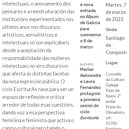
intelectuais, o anovamento dos
Martes, 7
e nova
pensares e a reestruturación das
de marzo
entrada
no Álbum
institucións experimentados nos
de 2023
de Galicia
últimos anos nos discursos
Onde
para
artísticos, xornalísticos e
conmemorar
Santiago
intelectuais só son explicábeis
o 8 de
de
marzo
desde a aceptación da
Composte
responsabilidade das mulleres
Lugar
intelectuais no xiro discursivo
06-03-2023
Marilar
que afecta ás distintas facetas
Consello
Aleixandre
da Cultura
da nosa expresión pública. O
e Laura
Galega
ciclo EscriturAs nace para ser un
Fernández
Pazo de
protagonizan
Raxoi, 2º
espazo de reflexión e crítica
a primeira
andar
arredor de todas esas cuestións,
Praza do
sesión do
dando voz a esa perspectiva
Obradoiro,
ciclo
s/n
EscriturAs
feminina e feminista que activa o
15705
campo cultural pero tamén o
Santiago