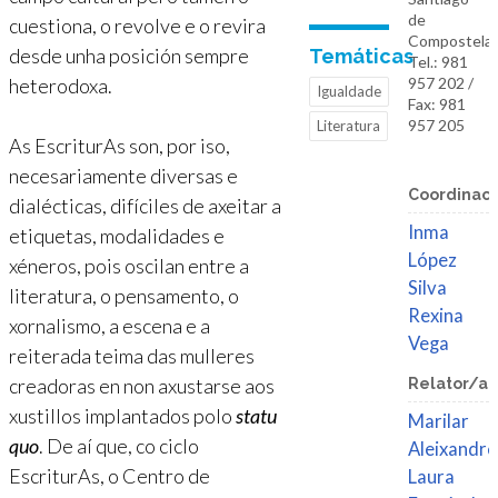
de
cuestiona, o revolve e o revira
Compostela
desde unha posición sempre
Temáticas
Tel.: 981
heterodoxa.
957 202 /
Igualdade
Fax: 981
957 205
Literatura
As EscriturAs son, por iso,
necesariamente diversas e
Coordinaci
dialécticas, difíciles de axeitar a
Inma
etiquetas, modalidades e
López
xéneros, pois oscilan entre a
Silva
literatura, o pensamento, o
Rexina
xornalismo, a escena e a
Vega
reiterada teima das mulleres
creadoras en non axustarse aos
Relator/a
xustillos implantados polo
statu
Marilar
quo
. De aí que, co ciclo
Aleixandre
EscriturAs, o Centro de
Laura