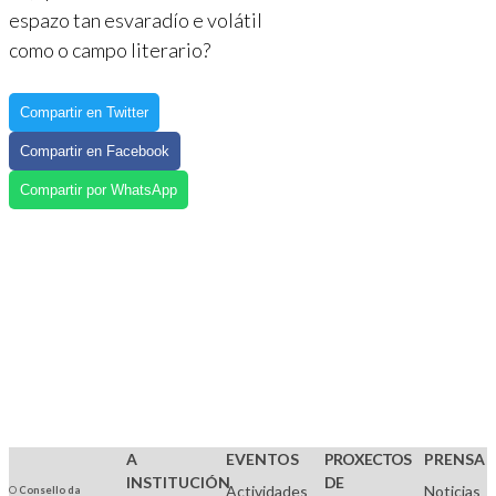
espazo tan esvaradío e volátil
como o campo literario?
Compartir en Twitter
Compartir en Facebook
Compartir por WhatsApp
A
EVENTOS
PROXECTOS
PRENSA
INSTITUCIÓN
DE
Actividades
Noticias
O
Consello da