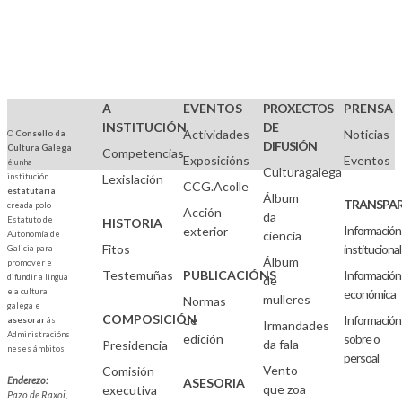
A
EVENTOS
PROXECTOS
PRENSA
INSTITUCIÓN
DE
Actividades
Noticias
O
Consello da
DIFUSIÓN
Cultura Galega
Competencias
Exposicións
Eventos
é unha
Culturagalega
institución
Lexislación
CCG.Acolle
estatutaria
Álbum
TRANSPAR
creada polo
Acción
da
Estatuto de
HISTORIA
Información
exterior
ciencia
Autonomía de
Fitos
institucional
Galicia para
Álbum
promover e
Testemuñas
PUBLICACIÓNS
Información
difundir a lingua
de
e a cultura
económica
mulleres
Normas
galega e
COMPOSICIÓN
de
Información
asesorar
ás
Irmandades
Administracións
edición
sobre o
da fala
Presidencia
neses ámbitos
persoal
Vento
Comisión
Enderezo:
ASESORIA
que zoa
executiva
Pazo de Raxoi,