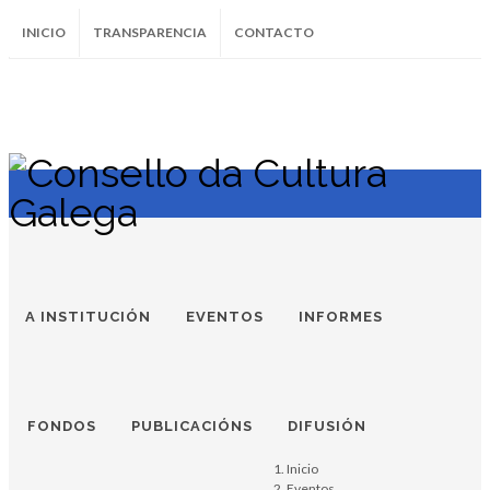
INICIO
TRANSPARENCIA
CONTACTO
SUBSCRÍBETE AO BOLETÍN
Instagram
Facebook
Twitter
Soundcloud
Youtube
+34.981.9572
correo@
A INSTITUCIÓN
EVENTOS
INFORMES
A PANDEIRETA GALEGA - XORNADA
A pandeireta
FONDOS
PUBLICACIÓNS
DIFUSIÓN
galega.
Inicio
Eventos