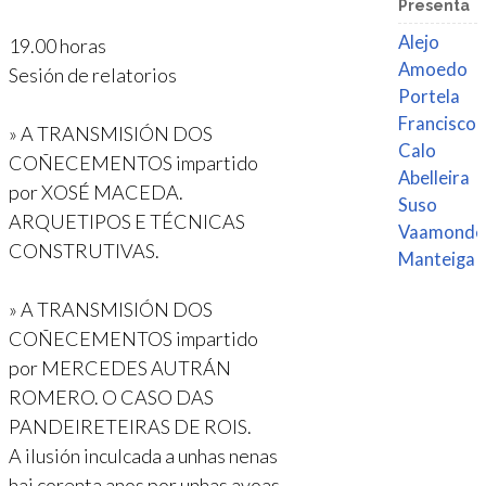
Presenta
Alejo
19.00 horas
Amoedo
Sesión de relatorios
Portela
Francisco
» A TRANSMISIÓN DOS
Calo
COÑECEMENTOS impartido
Abelleira
por XOSÉ MACEDA.
Suso
ARQUETIPOS E TÉCNICAS
Vaamonde
CONSTRUTIVAS.
Manteiga
» A TRANSMISIÓN DOS
COÑECEMENTOS impartido
por MERCEDES AUTRÁN
ROMERO. O CASO DAS
PANDEIRETEIRAS DE ROIS.
A ilusión inculcada a unhas nenas
hai corenta anos por unhas avoas