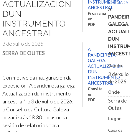
INSTRUMENTO
ACTUALIZACIÓN
XORNADA
ANCESTRAL
A
DUN
Programa
PANDEIR
en
INSTRUMENTO
GALEGA.
PDF
ANCESTRAL
ACTUALI
DUN
3 de xullo de 2026
INSTRU
A
SERRA DE OUTES
ANCESTR
PANDEIRETA
GALEGA.
ACTUALIZACIÓN
Cando
DUN
3 de xullo
Con motivo da inauguración da
INSTRUMENTO
de 2026
ANCESTRAL
exposición "A pandeireta galega.
Convite
Onde
Actualización dun instrumento
en
PDF
Serra de
ancestral", o 3 de xullo de 2026,
Outes
o Consello da Cultura Galega
organiza ás 18:30 horas unha
Lugar
sesión de relatorios para
Casa da