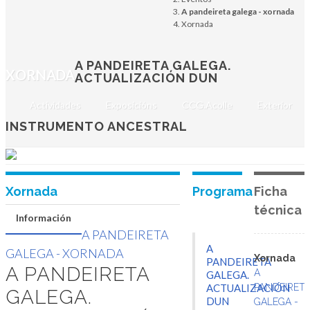
Actualización dun
A pandeireta galega - xornada
Xornada
instrumento
ancestral
A PANDEIRETA GALEGA.
XORNADA
ACTUALIZACIÓN DUN
3 de xullo de 2026
Actividades
Exposicións
CCG.Acolle
Exterior
SERRA DE OUTES
INSTRUMENTO ANCESTRAL
Xornada
Programa
Ficha
técnica
Información
A PANDEIRETA
A
GALEGA - XORNADA
Xornada
PANDEIRETA
A PANDEIRETA
A
GALEGA.
ACTUALIZACIÓN
PANDEIRET
GALEGA.
DUN
GALEGA -