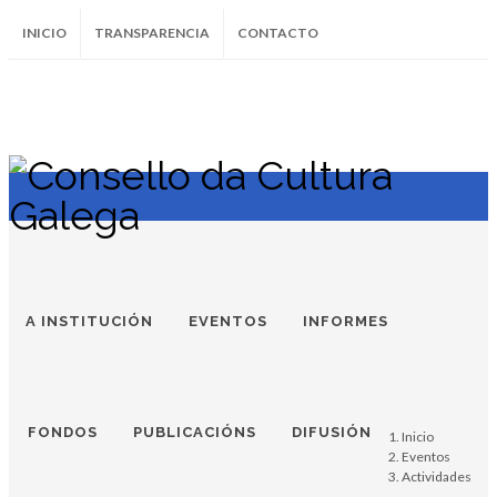
INICIO
TRANSPARENCIA
CONTACTO
SUBSCRÍBETE AO BOLETÍN
Instagram
Facebook
Twitter
Soundcloud
Youtube
+34.981.9572
correo@
A INSTITUCIÓN
EVENTOS
INFORMES
FONDOS
PUBLICACIÓNS
DIFUSIÓN
Inicio
Eventos
Actividades