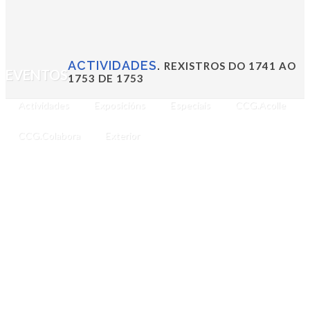
ACTIVIDADES
.
REXISTROS DO 1741 AO
EVENTOS
1753 DE 1753
Actividades
Exposicións
Especiais
CCG.Acolle
CCG.Colabora
Exterior
TEMATICAS
Arte / 181
Comunicación / 59
Acción exterior / 395
Antropoloxía / 9
Arquitectura / 12
Ciencia / 60