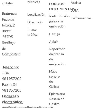
técnicas
Atalaia
ámbitos
FONDOS
DOCUMENTAIS
LOIA
Enderezo:
Localización
Radiodifusión
Instrumentos
Pazo de
galega na
Directorio
Raxoi, 2
emigración
Imaxe
andar
Céltiga
gráfica
15705
A Saia
Santiago
de
Repertorio
Compostela
da prensa
da
emigración
Teléfono:
Mapa
+34
sonoro
981957202
de
Fax:
+34
Galicia
981957205
Epistolario
Enderezo
Rosalía de
electrónico:
Castro
medios@consellodacultura.org