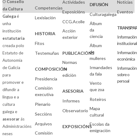
O
Consello
Actividades
Noticias
DIFUSIÓN
Competencias
da Cultura
Exposicións
Eventos
Culturagalega
Galega
é
Lexislación
CCG.Acolle
Álbum
unha
TRANSPAR
da
Acción
institución
HISTORIA
ciencia
Información
exterior
estatutaria
Fitos
institucional
Álbum
creada polo
de
Información
Estatuto de
Testemuñas
PUBLICACIÓNS
mulleres
económica
Autonomía
Normas
Irmandades
de Galicia
Información
de
COMPOSICIÓN
da fala
sobre o
para
edición
Presidencia
persoal
promover e
Vento
Comisión
que zoa
difundir a
ASESORIA
executiva
lingua e a
Roteiros
Informes
Plenario
cultura
Mapa
Observatorio
galega e
Seccións
cultural
asesorar
ás
Arquivos
Escolas da
Administracións
EXPOSICIÓNS
emigración
Comisión
neses