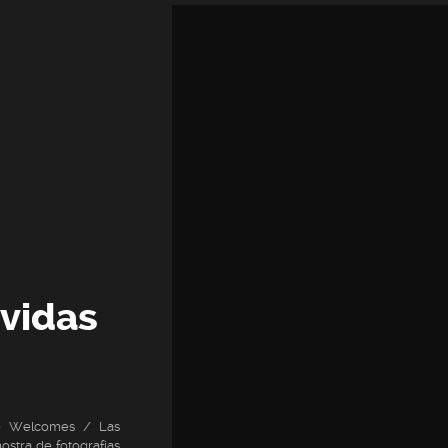
vidas
e Welcomes / Las
ostra de fotografías