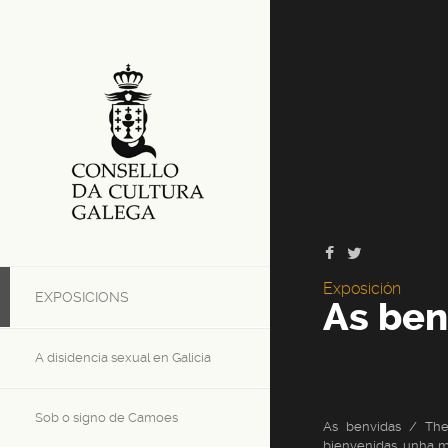
Exposición
EXPOSICIONS
As ben
A disidencia sexual en Galicia
Sob o signo de Camoes
As benvidas / Th
bienvenidas, unha m