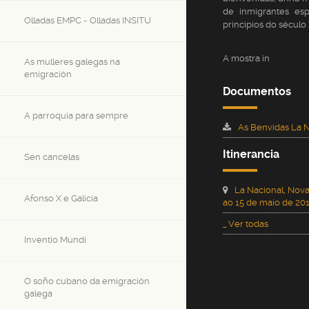
de inmigrantes esp
Olladas EMPC - Olladas INSITU
principios do século
A mostra in
As mulleres galegas na
emigración
Documentos
A parroquia para sempre
As Benvidas La 
Itinerancia
Sen cancelas
La Nacional, Nova 
Afonso X e Galicia
ao 15 de maio de 20
_ Ver todas
Inventio Mundi
O soño cubano da emigración
galega