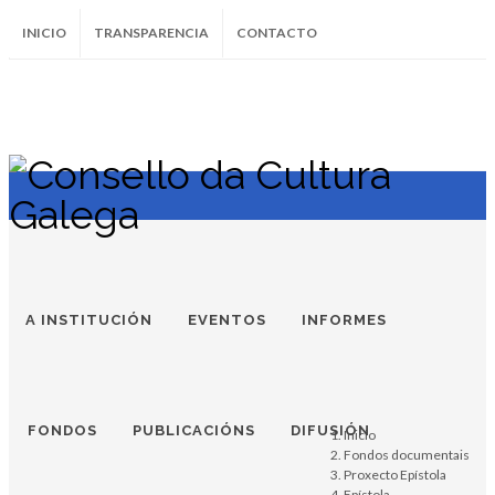
INICIO
TRANSPARENCIA
CONTACTO
SUBSCRÍBETE AO BOLETÍN
Instagram
Facebook
Twitter
Soundcloud
Youtube
+34.981.9572
correo@
A INSTITUCIÓN
EVENTOS
INFORMES
FONDOS
PUBLICACIÓNS
DIFUSIÓN
Inicio
Fondos documentais
Proxecto Epístola
Epístola