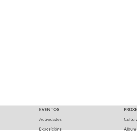
EVENTOS
PROXE
Actividades
Cultur
Exposicións
Álbum 