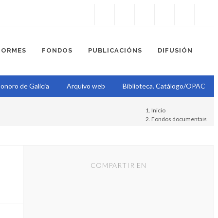
Instagram
Facebook
Twitter
Soundcloud
Youtube
+34.981.9572
correo@
FORMES
FONDOS
PUBLICACIÓNS
DIFUSIÓN
onoro de Galicia
Arquivo web
Biblioteca. Catálogo/OPAC
Inicio
Fondos documentais
Proxecto Epístola
Epístola
COMPARTIR EN