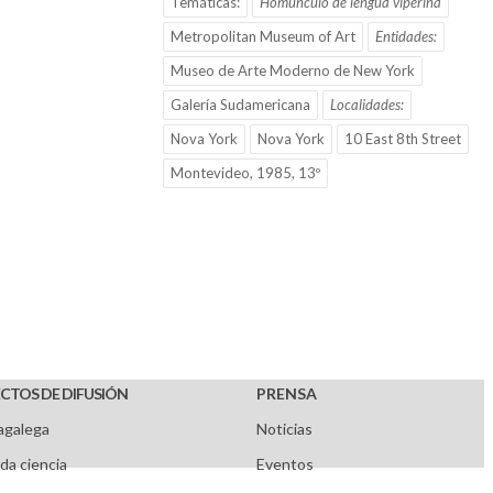
Temáticas:
Homúnculo de lengua viperina
Metropolitan Museum of Art
Entidades:
Museo de Arte Moderno de New York
Galería Sudamericana
Localidades:
Nova York
Nova York
10 East 8th Street
Montevideo, 1985, 13º
CTOS DE DIFUSIÓN
PRENSA
agalega
Noticias
da ciencia
Eventos