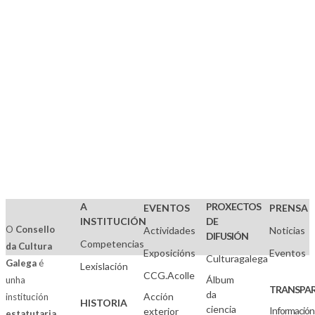
dos
Fondos
da
Fundación
Otero
Pedrayo
A
PROXECTOS
EVENTOS
PRENSA
INSTITUCIÓN
DE
O
Consello
Actividades
Noticias
DIFUSIÓN
Competencias
da Cultura
Exposicións
Eventos
Culturagalega
Galega
é
Lexislación
CCG.Acolle
Álbum
unha
TRANSPAR
da
Acción
institución
HISTORIA
ciencia
Información
exterior
estatutaria