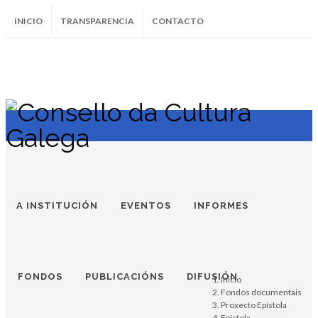
INICIO
TRANSPARENCIA
CONTACTO
SUBSCRÍBETE AO BOLETÍN
Instagram
Facebook
Twitter
Soundcloud
Youtube
+34.981.9572
correo@
A INSTITUCIÓN
EVENTOS
INFORMES
FONDOS
PUBLICACIÓNS
DIFUSIÓN
Inicio
Fondos documentais
Proxecto Epístola
Epístola