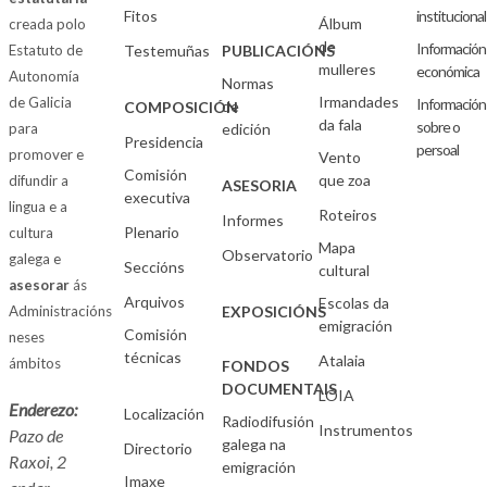
Fitos
institucional
Álbum
creada polo
de
Información
Estatuto de
Testemuñas
PUBLICACIÓNS
mulleres
económica
Autonomía
Normas
Irmandades
de Galicia
Información
de
COMPOSICIÓN
da fala
sobre o
para
edición
Presidencia
persoal
promover e
Vento
Comisión
que zoa
difundir a
ASESORIA
executiva
lingua e a
Roteiros
Informes
Plenario
cultura
Mapa
Observatorio
galega e
Seccións
cultural
asesorar
ás
Arquivos
Escolas da
Administracións
EXPOSICIÓNS
emigración
Comisión
neses
técnicas
Atalaia
ámbitos
FONDOS
DOCUMENTAIS
LOIA
Enderezo:
Localización
Radiodifusión
Instrumentos
Pazo de
galega na
Directorio
Raxoi, 2
emigración
Imaxe