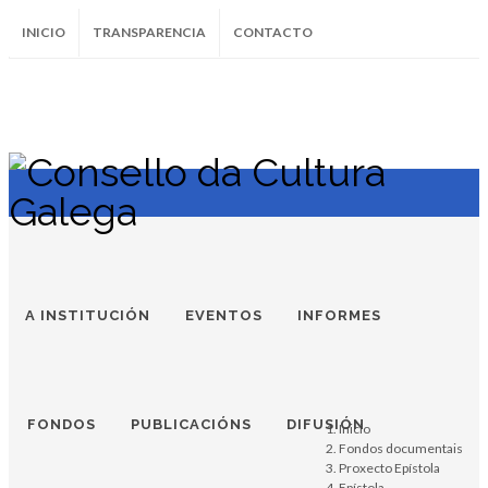
INICIO
TRANSPARENCIA
CONTACTO
SUBSCRÍBETE AO BOLETÍN
Instagram
Facebook
Twitter
Soundcloud
Youtube
+34.981.9572
correo@
A INSTITUCIÓN
EVENTOS
INFORMES
FONDOS
PUBLICACIÓNS
DIFUSIÓN
Inicio
Fondos documentais
Proxecto Epístola
Epístola