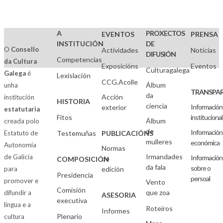
A
PROXECTOS
EVENTOS
PRENSA
INSTITUCIÓN
DE
O
Consello
Actividades
Noticias
DIFUSIÓN
Competencias
da Cultura
Exposicións
Eventos
Culturagalega
Galega
é
Lexislación
CCG.Acolle
Álbum
unha
TRANSPAR
da
Acción
institución
HISTORIA
ciencia
Información
exterior
estatutaria
Fitos
institucional
Álbum
creada polo
de
Información
Estatuto de
Testemuñas
PUBLICACIÓNS
mulleres
económica
Autonomía
Normas
Irmandades
de Galicia
Información
de
COMPOSICIÓN
da fala
sobre o
para
edición
Presidencia
persoal
promover e
Vento
Comisión
que zoa
difundir a
ASESORIA
executiva
lingua e a
Roteiros
Informes
Plenario
cultura