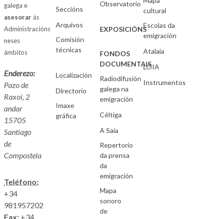
Mapa
Observatorio
galega e
Seccións
cultural
asesorar
ás
Arquivos
Escolas da
Administracións
EXPOSICIÓNS
emigración
Comisión
neses
técnicas
Atalaia
ámbitos
FONDOS
DOCUMENTAIS
LOIA
Enderezo:
Localización
Radiodifusión
Instrumentos
Pazo de
galega na
Directorio
Raxoi, 2
emigración
Imaxe
andar
Céltiga
gráfica
15705
A Saia
Santiago
de
Repertorio
Compostela
da prensa
da
emigración
Teléfono:
Mapa
+34
sonoro
981957202
de
Fax:
+34