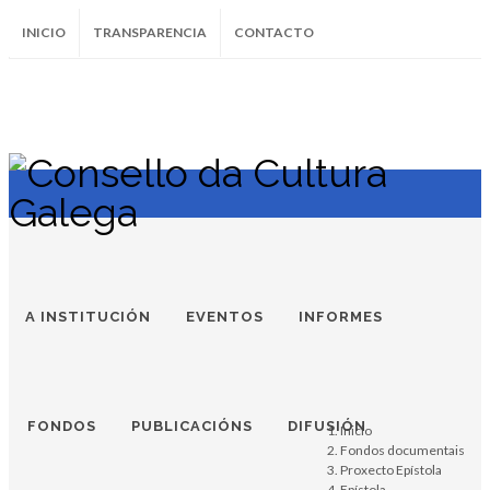
INICIO
TRANSPARENCIA
CONTACTO
SUBSCRÍBETE AO BOLETÍN
Instagram
Facebook
Twitter
Soundcloud
Youtube
+34.981.9572
correo@
A INSTITUCIÓN
EVENTOS
INFORMES
FONDOS
PUBLICACIÓNS
DIFUSIÓN
Inicio
Fondos documentais
Proxecto Epístola
Epístola