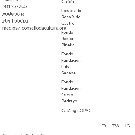
Galicia
981957205
Epistolario
Enderezo
Rosalía de
electrónico:
Castro
medios@consellodacultura.org
Fondo
Ramón
Piñeiro
Fondo
Fundación
Luís
Seoane
Fondo
Fundación
Otero
Pedrayo
Catálogo.OPAC
Aviso Legal
FB
TW
IG