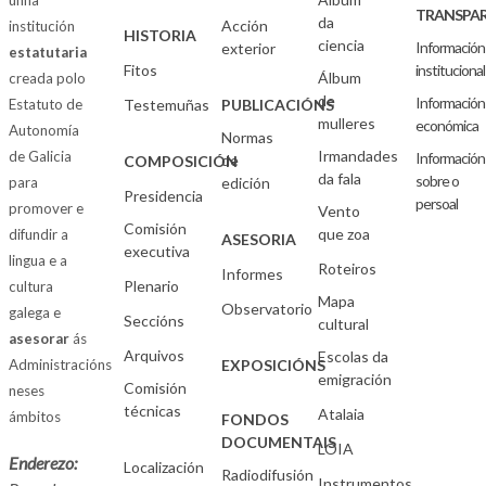
unha
TRANSPAR
da
Acción
institución
HISTORIA
ciencia
Información
exterior
estatutaria
Fitos
institucional
Álbum
creada polo
de
Información
Estatuto de
Testemuñas
PUBLICACIÓNS
mulleres
económica
Autonomía
Normas
Irmandades
de Galicia
Información
de
COMPOSICIÓN
da fala
sobre o
para
edición
Presidencia
persoal
promover e
Vento
Comisión
que zoa
difundir a
ASESORIA
executiva
lingua e a
Roteiros
Informes
Plenario
cultura
Mapa
Observatorio
galega e
Seccións
cultural
asesorar
ás
Arquivos
Escolas da
Administracións
EXPOSICIÓNS
emigración
Comisión
neses
técnicas
Atalaia
ámbitos
FONDOS
DOCUMENTAIS
LOIA
Enderezo:
Localización
Radiodifusión
Instrumentos