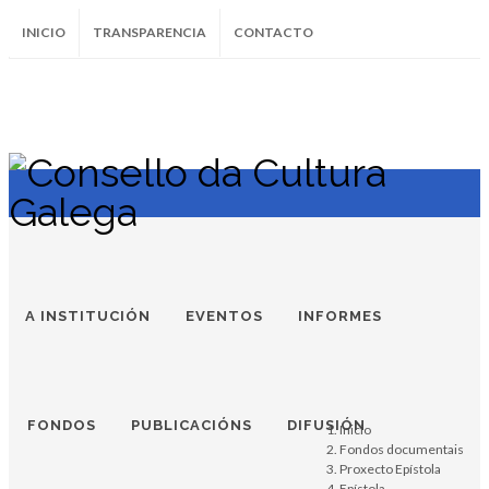
INICIO
TRANSPARENCIA
CONTACTO
SUBSCRÍBETE AO BOLETÍN
Instagram
Facebook
Twitter
Soundcloud
Youtube
+34.981.9572
correo@
A INSTITUCIÓN
EVENTOS
INFORMES
FONDOS
PUBLICACIÓNS
DIFUSIÓN
Inicio
Fondos documentais
Proxecto Epístola
Epístola