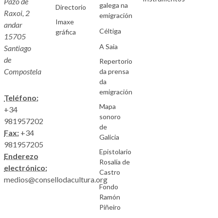
Pazo de
galega na
Directorio
Raxoi, 2
emigración
Imaxe
andar
Céltiga
gráfica
15705
A Saia
Santiago
de
Repertorio
Compostela
da prensa
da
emigración
Teléfono:
Mapa
+34
sonoro
981957202
de
Fax:
+34
Galicia
981957205
Epistolario
Enderezo
Rosalía de
electrónico:
Castro
medios@consellodacultura.org
Fondo
Ramón
Piñeiro