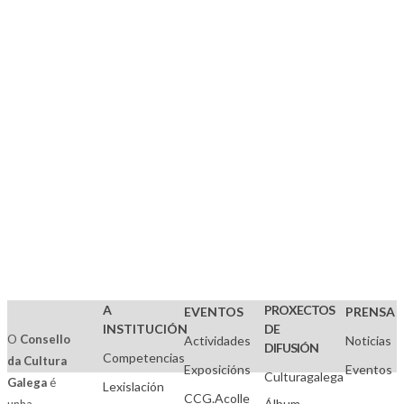
persoal
Localidades:
Ayala,
13
Bonetero,
5, 1º
A
PROXECTOS
EVENTOS
PRENSA
INSTITUCIÓN
DE
O
Consello
Actividades
Noticias
DIFUSIÓN
Competencias
da Cultura
Exposicións
Eventos
Culturagalega
Galega
é
Lexislación
CCG.Acolle
Álbum