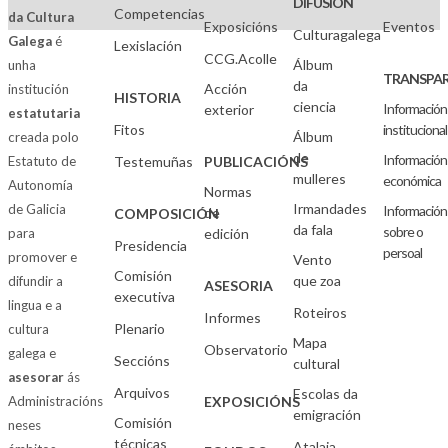
DIFUSIÓN
Competencias
da Cultura
Exposicións
Eventos
Culturagalega
Galega
é
Lexislación
CCG.Acolle
Álbum
unha
TRANSPAR
da
Acción
institución
HISTORIA
ciencia
Información
exterior
estatutaria
Fitos
institucional
Álbum
creada polo
de
Información
Estatuto de
Testemuñas
PUBLICACIÓNS
mulleres
económica
Autonomía
Normas
Irmandades
de Galicia
Información
de
COMPOSICIÓN
da fala
sobre o
para
edición
Presidencia
persoal
promover e
Vento
Comisión
que zoa
difundir a
ASESORIA
executiva
lingua e a
Roteiros
Informes
Plenario
cultura
Mapa
Observatorio
galega e
Seccións
cultural
asesorar
ás
Arquivos
Escolas da
Administracións
EXPOSICIÓNS
emigración
Comisión
neses
técnicas
Atalaia