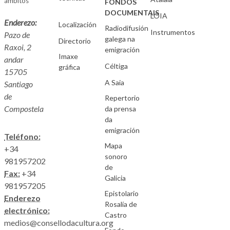
ámbitos
FONDOS
DOCUMENTAIS
LOIA
Enderezo:
Localización
Radiodifusión
Instrumentos
Pazo de
galega na
Directorio
Raxoi, 2
emigración
Imaxe
andar
Céltiga
gráfica
15705
A Saia
Santiago
de
Repertorio
Compostela
da prensa
da
emigración
Teléfono:
Mapa
+34
sonoro
981957202
de
Fax:
+34
Galicia
981957205
Epistolario
Enderezo
Rosalía de
electrónico:
Castro
medios@consellodacultura.org