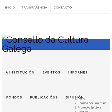
INICIO
TRANSPARENCIA
CONTACTO
SUBSCRÍBETE AO BOLETÍN
Instagram
Facebook
Twitter
Soundcloud
Youtube
+34.981.9572
correo@
A INSTITUCIÓN
EVENTOS
INFORMES
FONDOS
PUBLICACIÓNS
DIFUSIÓN
Inicio
Fondos documentais
Proxecto Epístola
Epístola