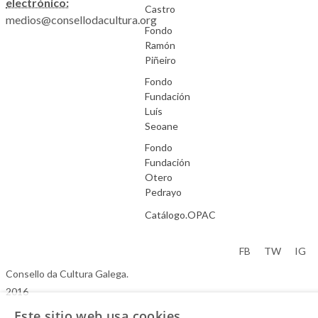
electrónico:
Castro
medios@consellodacultura.org
Fondo
Ramón
Piñeiro
Fondo
Fundación
Luís
Seoane
Fondo
Fundación
Otero
Pedrayo
Catálogo.OPAC
Aviso Legal
FB
TW
IG
Consello da Cultura Galega.
2016
Este sitio web usa cookies