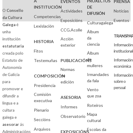
A
PROXECTOS
EVENTOS
PRENSA
INSTITUCIÓN
DE
O
Consello
Actividades
Noticias
DIFUSIÓN
Competencias
da Cultura
Exposicións
Eventos
Culturagalega
Galega
é
Lexislación
CCG.Acolle
Álbum
unha
TRANSPAR
da
Acción
institución
HISTORIA
ciencia
Información
exterior
estatutaria
Fitos
institucional
Álbum
creada polo
de
Información
Estatuto de
Testemuñas
PUBLICACIÓNS
mulleres
económica
Autonomía
Normas
Irmandades
de Galicia
Información
de
COMPOSICIÓN
da fala
sobre o
para
edición
Presidencia
persoal
promover e
Vento
Comisión
que zoa
difundir a
ASESORIA
executiva
lingua e a
Roteiros
Informes
Plenario
cultura
Mapa
Observatorio
galega e
Seccións
cultural
asesorar
ás
Arquivos
Escolas da
Administracións
EXPOSICIÓNS