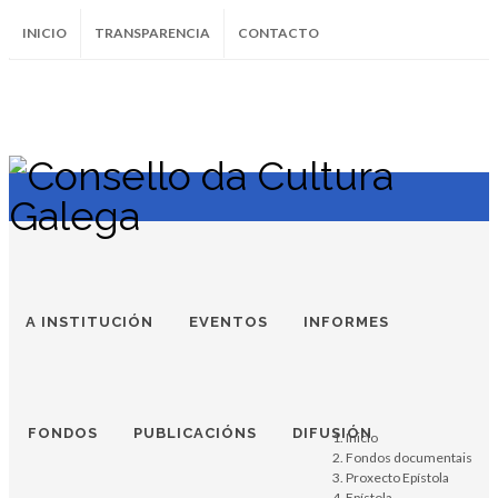
INICIO
TRANSPARENCIA
CONTACTO
SUBSCRÍBETE AO BOLETÍN
Instagram
Facebook
Twitter
Soundcloud
Youtube
+34.981.9572
correo@
A INSTITUCIÓN
EVENTOS
INFORMES
FONDOS
PUBLICACIÓNS
DIFUSIÓN
Inicio
Fondos documentais
Proxecto Epístola
Epístola