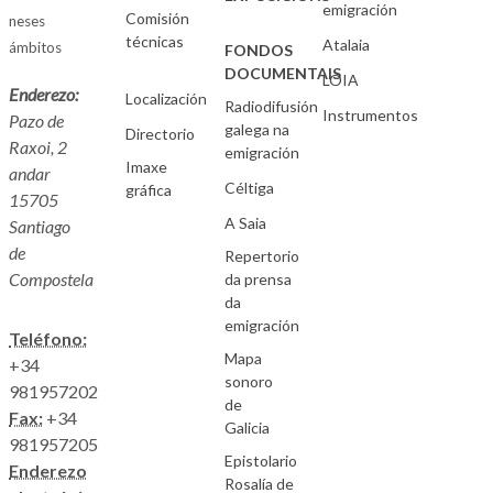
emigración
Comisión
neses
técnicas
Atalaia
ámbitos
FONDOS
DOCUMENTAIS
LOIA
Enderezo:
Localización
Radiodifusión
Instrumentos
Pazo de
galega na
Directorio
Raxoi, 2
emigración
Imaxe
andar
Céltiga
gráfica
15705
A Saia
Santiago
de
Repertorio
Compostela
da prensa
da
emigración
Teléfono:
Mapa
+34
sonoro
981957202
de
Fax:
+34
Galicia
981957205
Epistolario
Enderezo
Rosalía de