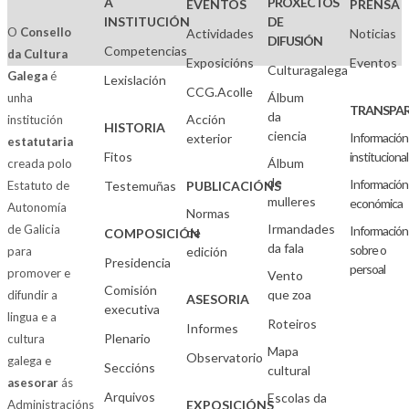
A
PROXECTOS
EVENTOS
PRENSA
INSTITUCIÓN
DE
O
Consello
Actividades
Noticias
DIFUSIÓN
Competencias
da Cultura
Exposicións
Eventos
Culturagalega
Galega
é
Lexislación
CCG.Acolle
Álbum
unha
TRANSPAR
da
Acción
institución
HISTORIA
ciencia
Información
exterior
estatutaria
Fitos
institucional
Álbum
creada polo
de
Información
Estatuto de
Testemuñas
PUBLICACIÓNS
mulleres
económica
Autonomía
Normas
Irmandades
de Galicia
Información
de
COMPOSICIÓN
da fala
sobre o
para
edición
Presidencia
persoal
promover e
Vento
Comisión
que zoa
difundir a
ASESORIA
executiva
lingua e a
Roteiros
Informes
Plenario
cultura
Mapa
Observatorio
galega e
Seccións
cultural
asesorar
ás
Arquivos
Escolas da
Administracións
EXPOSICIÓNS