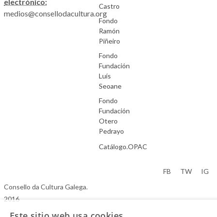
electrónico:
Castro
medios@consellodacultura.org
Fondo
Ramón
Piñeiro
Fondo
Fundación
Luís
Seoane
Fondo
Fundación
Otero
Pedrayo
Catálogo.OPAC
Aviso Legal
FB
TW
IG
Consello da Cultura Galega.
2016
Este sitio web usa cookies