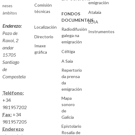
emigración
Comisión
neses
técnicas
Atalaia
ámbitos
FONDOS
DOCUMENTAIS
LOIA
Enderezo:
Localización
Radiodifusión
Instrumentos
Pazo de
galega na
Directorio
Raxoi, 2
emigración
Imaxe
andar
Céltiga
gráfica
15705
A Saia
Santiago
de
Repertorio
Compostela
da prensa
da
emigración
Teléfono:
Mapa
+34
sonoro
981957202
de
Fax:
+34
Galicia
981957205
Epistolario
Enderezo
Rosalía de