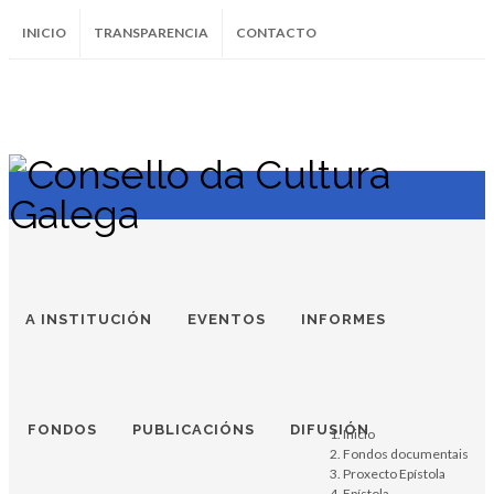
INICIO
TRANSPARENCIA
CONTACTO
SUBSCRÍBETE AO BOLETÍN
Instagram
Facebook
Twitter
Soundcloud
Youtube
+34.981.9572
correo@
A INSTITUCIÓN
EVENTOS
INFORMES
FONDOS
PUBLICACIÓNS
DIFUSIÓN
Inicio
Fondos documentais
Proxecto Epístola
Epístola