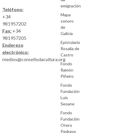
emigración
Teléfono:
Mapa
+34
sonoro
981957202
de
Fax:
+34
Galicia
981957205
Epistolario
Enderezo
Rosalía de
electrónico:
Castro
medios@consellodacultura.org
Fondo
Ramón
Piñeiro
Fondo
Fundación
Luís
Seoane
Fondo
Fundación
Otero
Pedrayo