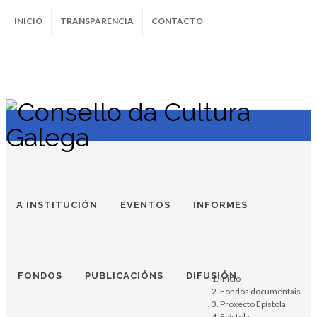
INICIO
TRANSPARENCIA
CONTACTO
SUBSCRÍBETE AO BOLETÍN
Instagram
Facebook
Twitter
Soundcloud
Youtube
+34.981.9572
correo@
A INSTITUCIÓN
EVENTOS
INFORMES
FONDOS
PUBLICACIÓNS
DIFUSIÓN
Inicio
Fondos documentais
Proxecto Epístola
Epístola