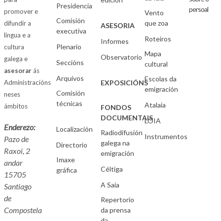
Presidencia
persoal
promover e
Vento
Comisión
que zoa
difundir a
ASESORIA
executiva
lingua e a
Roteiros
Informes
Plenario
cultura
Mapa
Observatorio
galega e
Seccións
cultural
asesorar
ás
Arquivos
Escolas da
Administracións
EXPOSICIÓNS
emigración
Comisión
neses
técnicas
Atalaia
ámbitos
FONDOS
DOCUMENTAIS
LOIA
Enderezo:
Localización
Radiodifusión
Instrumentos
Pazo de
galega na
Directorio
Raxoi, 2
emigración
Imaxe
andar
Céltiga
gráfica
15705
A Saia
Santiago
de
Repertorio
Compostela
da prensa
da