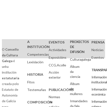
A
PROXECTOS
EVENTOS
PRENSA
INSTITUCIÓN
DE
O
Consello
Actividades
Noticias
DIFUSIÓN
Competencias
da Cultura
Exposicións
Eventos
Culturagalega
Galega
é
Lexislación
CCG.Acolle
Álbum
unha
TRANSPAR
da
Acción
institución
HISTORIA
ciencia
Información
exterior
estatutaria
Fitos
institucional
Álbum
creada polo
de
Información
Estatuto de
Testemuñas
PUBLICACIÓNS
mulleres
económica
Autonomía
Normas
Irmandades
de Galicia
Información
de
COMPOSICIÓN
da fala
sobre o
para
edición