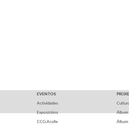
EVENTOS
PROXE
Actividades
Cultur
Exposicións
Álbum 
CCG.Acolle
Álbum 