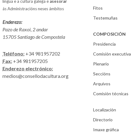
lingua e a cultura galega e
asesorar
Fitos
ás Administracións neses ámbitos
Testemuñas
Enderezo:
Pazo de Raxoi, 2 andar
COMPOSICIÓN
15705 Santiago de Compostela
Presidencia
Teléfono:
+34 981957202
Comisión executiva
Fax:
+34 981957205
Plenario
Enderezo electrónico:
Seccións
medios@consellodacultura.org
Arquivos
Comisión técnicas
Localización
Directorio
Imaxe gráfica