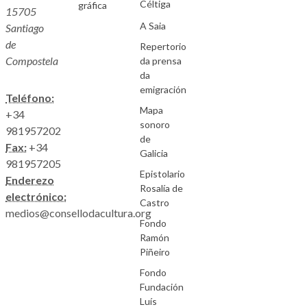
Céltiga
gráfica
15705
A Saia
Santiago
de
Repertorio
Compostela
da prensa
da
emigración
Teléfono:
Mapa
+34
sonoro
981957202
de
Fax:
+34
Galicia
981957205
Epistolario
Enderezo
Rosalía de
electrónico:
Castro
medios@consellodacultura.org
Fondo
Ramón
Piñeiro
Fondo
Fundación
Luís