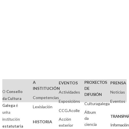
Localidades:
Madrid
Carballo
A
PROXECTOS
EVENTOS
PRENSA
INSTITUCIÓN
DE
O
Consello
Actividades
Noticias
DIFUSIÓN
Competencias
da Cultura
Exposicións
Eventos
Culturagalega
Galega
é
Lexislación
CCG.Acolle
Álbum
unha
TRANSPAR
da
Acción
institución
HISTORIA
ciencia
Información
exterior
estatutaria