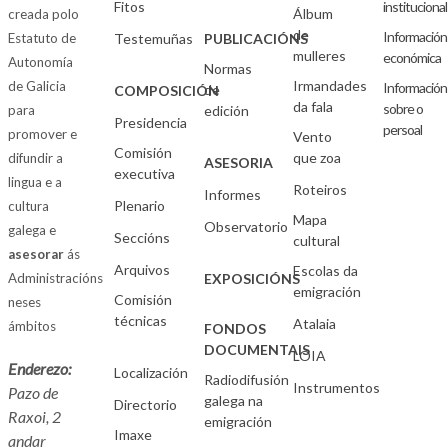
Fitos
institucional
Álbum
creada polo
de
Información
Estatuto de
Testemuñas
PUBLICACIÓNS
mulleres
económica
Autonomía
Normas
Irmandades
de Galicia
Información
de
COMPOSICIÓN
da fala
sobre o
para
edición
Presidencia
persoal
promover e
Vento
Comisión
que zoa
difundir a
ASESORIA
executiva
lingua e a
Roteiros
Informes
Plenario
cultura
Mapa
Observatorio
galega e
Seccións
cultural
asesorar
ás
Arquivos
Escolas da
Administracións
EXPOSICIÓNS
emigración
Comisión
neses
técnicas
Atalaia
ámbitos
FONDOS
DOCUMENTAIS
LOIA
Enderezo:
Localización
Radiodifusión
Instrumentos
Pazo de
galega na
Directorio
Raxoi, 2
emigración
Imaxe
andar