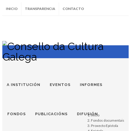
INICIO
TRANSPARENCIA
CONTACTO
SUBSCRÍBETE AO BOLETÍN
Instagram
Facebook
Twitter
Soundcloud
Youtube
+34.981.9572
correo@
A INSTITUCIÓN
EVENTOS
INFORMES
FONDOS
PUBLICACIÓNS
DIFUSIÓN
Inicio
Fondos documentais
Proxecto Epístola
Epístola