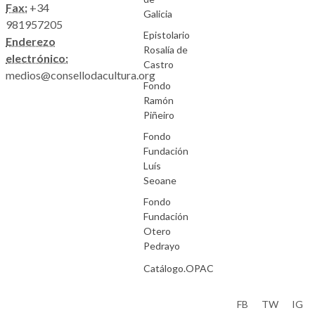
Fax:
+34
Galicia
981957205
Epistolario
Enderezo
Rosalía de
electrónico:
Castro
medios@consellodacultura.org
Fondo
Ramón
Piñeiro
Fondo
Fundación
Luís
Seoane
Fondo
Fundación
Otero
Pedrayo
Catálogo.OPAC
Aviso Legal
FB
TW
IG