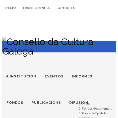
INICIO
TRANSPARENCIA
CONTACTO
SUBSCRÍBETE AO BOLETÍN
Instagram
Facebook
Twitter
Soundcloud
Youtube
+34.981.9572
correo@
A INSTITUCIÓN
EVENTOS
INFORMES
FONDOS
PUBLICACIÓNS
DIFUSIÓN
Inicio
Fondos documentais
Proxecto Epístola
Epístola