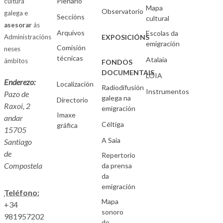
Plenario
cultura
Mapa
Observatorio
galega e
Seccións
cultural
asesorar
ás
Arquivos
Escolas da
Administracións
EXPOSICIÓNS
emigración
Comisión
neses
técnicas
Atalaia
ámbitos
FONDOS
DOCUMENTAIS
LOIA
Enderezo:
Localización
Radiodifusión
Instrumentos
Pazo de
galega na
Directorio
Raxoi, 2
emigración
Imaxe
andar
Céltiga
gráfica
15705
A Saia
Santiago
de
Repertorio
Compostela
da prensa
da
emigración
Teléfono:
Mapa
+34
sonoro
981957202
de