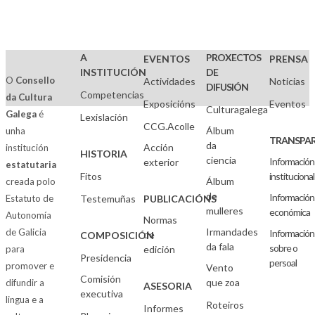
A
PROXECTOS
EVENTOS
PRENSA
INSTITUCIÓN
DE
O
Consello
Actividades
Noticias
DIFUSIÓN
Competencias
da Cultura
Exposicións
Eventos
Culturagalega
Galega
é
Lexislación
CCG.Acolle
Álbum
unha
TRANSPAR
da
Acción
institución
HISTORIA
ciencia
Información
exterior
estatutaria
Fitos
institucional
Álbum
creada polo
de
Información
Estatuto de
Testemuñas
PUBLICACIÓNS
mulleres
económica
Autonomía
Normas
Irmandades
de Galicia
Información
de
COMPOSICIÓN
da fala
sobre o
para
edición
Presidencia
persoal
promover e
Vento
Comisión
que zoa
difundir a
ASESORIA
executiva
lingua e a
Roteiros
Informes