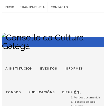
INICIO
TRANSPARENCIA
CONTACTO
SUBSCRÍBETE AO BOLETÍN
Instagram
Facebook
Twitter
Soundcloud
Youtube
+34.981.9572
correo@
A INSTITUCIÓN
EVENTOS
INFORMES
FONDOS
PUBLICACIÓNS
DIFUSIÓN
Inicio
Fondos documentais
Proxecto Epístola
Epístola