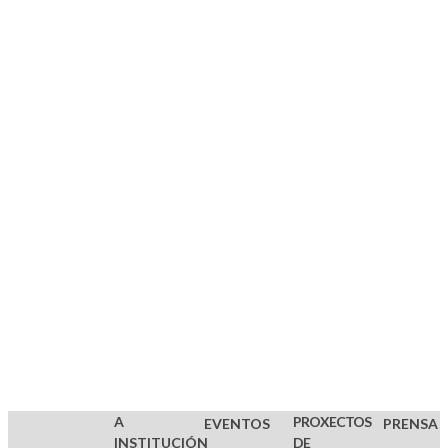
de Santiago
de
Compostela
Localidades:
Santiago de
Compostela
Anadia,
Distrito
de
Aveiro
A
PROXECTOS
EVENTOS
PRENSA
INSTITUCIÓN
DE