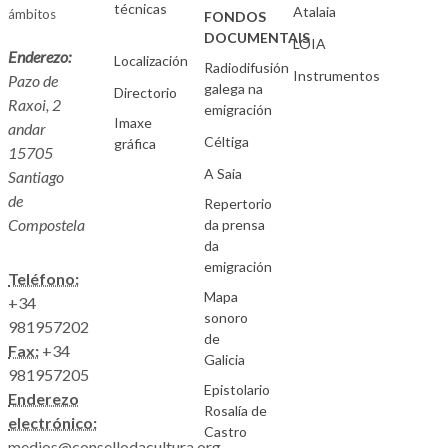
técnicas
Atalaia
ámbitos
FONDOS
DOCUMENTAIS
LOIA
Enderezo:
Localización
Radiodifusión
Instrumentos
Pazo de
galega na
Directorio
Raxoi, 2
emigración
Imaxe
andar
Céltiga
gráfica
15705
A Saia
Santiago
de
Repertorio
Compostela
da prensa
da
emigración
Teléfono:
Mapa
+34
sonoro
981957202
de
Fax:
+34
Galicia
981957205
Epistolario
Enderezo
Rosalía de
electrónico:
Castro
medios@consellodacultura.org