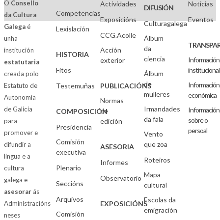
O
Consello
Actividades
Noticias
DIFUSIÓN
Competencias
da Cultura
Exposicións
Eventos
Culturagalega
Galega
é
Lexislación
CCG.Acolle
Álbum
unha
TRANSPAR
da
Acción
institución
HISTORIA
ciencia
Información
exterior
estatutaria
Fitos
institucional
Álbum
creada polo
de
Información
Estatuto de
Testemuñas
PUBLICACIÓNS
mulleres
económica
Autonomía
Normas
Irmandades
de Galicia
Información
de
COMPOSICIÓN
da fala
sobre o
para
edición
Presidencia
persoal
promover e
Vento
Comisión
que zoa
difundir a
ASESORIA
executiva
lingua e a
Roteiros
Informes
Plenario
cultura
Mapa
Observatorio
galega e
Seccións
cultural
asesorar
ás
Arquivos
Escolas da
Administracións
EXPOSICIÓNS
emigración
Comisión
neses