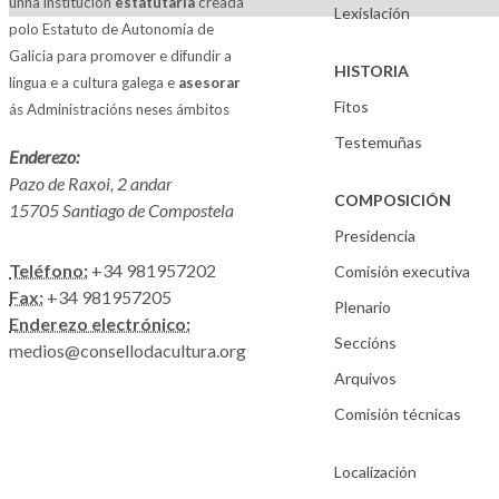
unha institución
estatutaria
creada
Lexislación
polo Estatuto de Autonomía de
Galicia para promover e difundir a
HISTORIA
lingua e a cultura galega e
asesorar
Fitos
ás Administracións neses ámbitos
Testemuñas
Enderezo:
Pazo de Raxoi, 2 andar
COMPOSICIÓN
15705 Santiago de Compostela
Presidencia
Teléfono:
+34 981957202
Comisión executiva
Fax:
+34 981957205
Plenario
Enderezo electrónico:
Seccións
medios@consellodacultura.org
Arquivos
Comisión técnicas
Localización