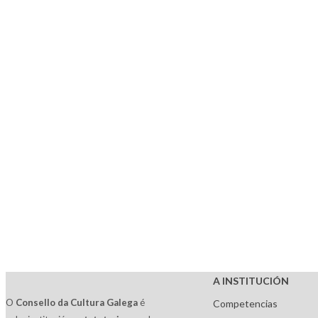
A INSTITUCIÓN
O
Consello da Cultura Galega
é
Competencias