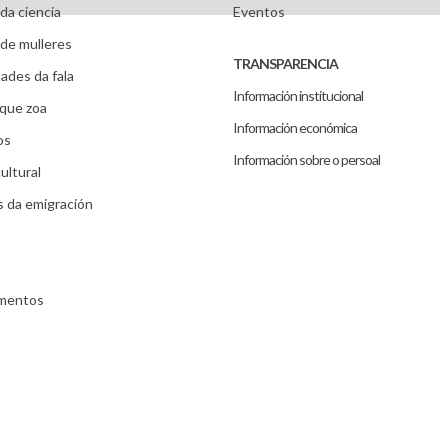
da ciencia
Eventos
de mulleres
TRANSPARENCIA
ades da fala
Información institucional
que zoa
Información económica
os
Información sobre o persoal
ultural
s da emigración
umentos