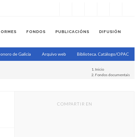
Instagram
Facebook
Twitter
Soundcloud
Youtube
+34.981.9572
correo@
FORMES
FONDOS
PUBLICACIÓNS
DIFUSIÓN
onoro de Galicia
Arquivo web
Biblioteca. Catálogo/OPAC
Inicio
Fondos documentais
Proxecto Epístola
Epístola
COMPARTIR EN