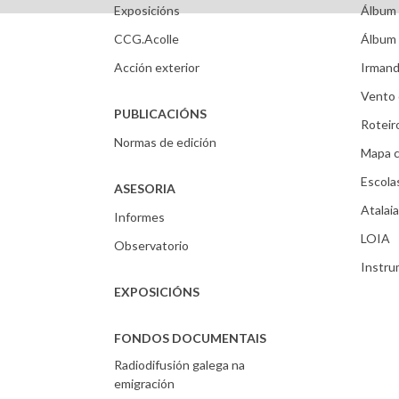
Exposicións
Álbum 
CCG.Acolle
Álbum 
Acción exterior
Irmand
Vento 
PUBLICACIÓNS
Roteir
Normas de edición
Mapa c
Escola
ASESORIA
Atalaia
Informes
LOIA
Observatorio
Instr
EXPOSICIÓNS
FONDOS DOCUMENTAIS
Radiodifusión galega na
emigración