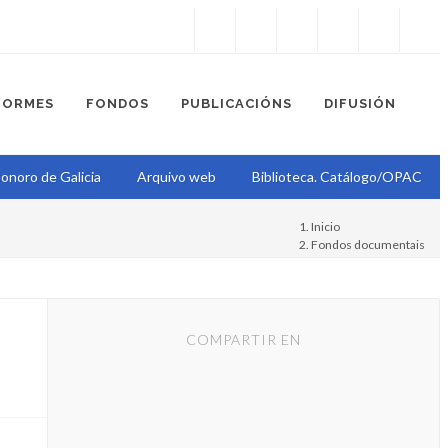
Instagram
Facebook
Twitter
Soundcloud
Youtube
+34.981.9572
correo@
FORMES
FONDOS
PUBLICACIÓNS
DIFUSIÓN
onoro de Galicia
Arquivo web
Biblioteca. Catálogo/OPAC
Inicio
Fondos documentais
Proxecto Epístola
Epístola
COMPARTIR EN