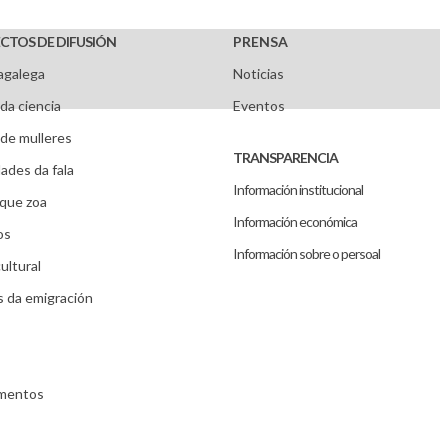
CTOS DE DIFUSIÓN
PRENSA
agalega
Noticias
da ciencia
Eventos
de mulleres
TRANSPARENCIA
ades da fala
Información institucional
que zoa
Información económica
os
Información sobre o persoal
ultural
s da emigración
umentos