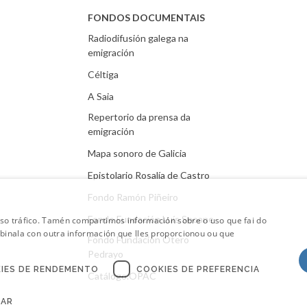
FONDOS DOCUMENTAIS
Radiodifusión galega na
emigración
Céltiga
A Saia
Repertorio da prensa da
emigración
Mapa sonoro de Galicia
Epistolario Rosalía de Castro
Fondo Ramón Piñeiro
Fondo Fundación Luís Seoane
oso tráfico. Tamén compartimos información sobre o uso que fai do
mbinala con outra información que lles proporcionou ou que
Fondo Fundación Otero
Pedrayo
IES DE RENDEMENTO
COOKIES DE PREFERENCIA
Catálogo.OPAC
CAR