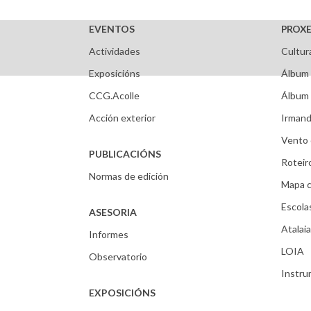
EVENTOS
PROXE
Actividades
Cultur
Exposicións
Álbum 
CCG.Acolle
Álbum 
Acción exterior
Irmand
Vento 
PUBLICACIÓNS
Roteir
Normas de edición
Mapa c
Escola
ASESORIA
Atalaia
Informes
LOIA
Observatorio
Instr
EXPOSICIÓNS