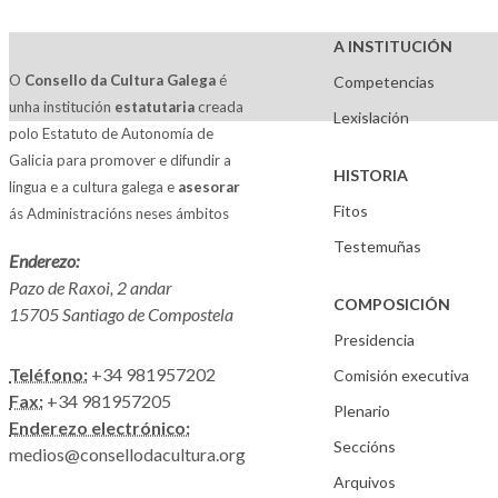
A INSTITUCIÓN
O
Consello da Cultura Galega
é
Competencias
unha institución
estatutaria
creada
Lexislación
polo Estatuto de Autonomía de
Galicia para promover e difundir a
HISTORIA
lingua e a cultura galega e
asesorar
Fitos
ás Administracións neses ámbitos
Testemuñas
Enderezo:
Pazo de Raxoi, 2 andar
COMPOSICIÓN
15705 Santiago de Compostela
Presidencia
Teléfono:
+34 981957202
Comisión executiva
Fax:
+34 981957205
Plenario
Enderezo electrónico:
Seccións
medios@consellodacultura.org
Arquivos