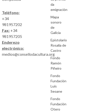
da
emigración
Teléfono:
Mapa
+34
sonoro
981957202
de
Fax:
+34
Galicia
981957205
Epistolario
Enderezo
Rosalía de
electrónico:
Castro
medios@consellodacultura.org
Fondo
Ramón
Piñeiro
Fondo
Fundación
Luís
Seoane
Fondo
Fundación
Otero