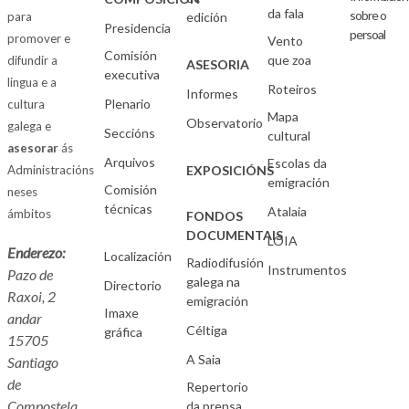
da fala
sobre o
para
edición
Presidencia
persoal
promover e
Vento
Comisión
que zoa
difundir a
ASESORIA
executiva
lingua e a
Roteiros
Informes
Plenario
cultura
Mapa
Observatorio
galega e
Seccións
cultural
asesorar
ás
Arquivos
Escolas da
Administracións
EXPOSICIÓNS
emigración
Comisión
neses
técnicas
Atalaia
ámbitos
FONDOS
DOCUMENTAIS
LOIA
Enderezo:
Localización
Radiodifusión
Instrumentos
Pazo de
galega na
Directorio
Raxoi, 2
emigración
Imaxe
andar
Céltiga
gráfica
15705
A Saia
Santiago
de
Repertorio
Compostela
da prensa