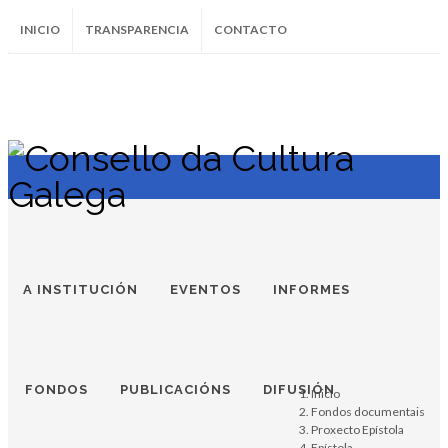
INICIO
TRANSPARENCIA
CONTACTO
SUBSCRÍBETE AO BOLETÍN
Instagram
Facebook
Twitter
Soundcloud
Youtube
+34.981.9572
correo@
A INSTITUCIÓN
EVENTOS
INFORMES
FONDOS
PUBLICACIÓNS
DIFUSIÓN
Inicio
Fondos documentais
Proxecto Epístola
Epístola