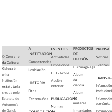
A
PROXECTOS
EVENTOS
PRENSA
INSTITUCIÓN
DE
O
Consello
Actividades
Noticias
DIFUSIÓN
Competencias
da Cultura
Exposicións
Eventos
Culturagalega
Galega
é
Lexislación
CCG.Acolle
Álbum
unha
TRANSPAR
da
Acción
institución
HISTORIA
ciencia
Información
exterior
estatutaria
Fitos
institucional
Álbum
creada polo
de
Información
Estatuto de
Testemuñas
PUBLICACIÓNS
mulleres
económica
Autonomía
Normas
Irmandades
de Galicia
Información
de
COMPOSICIÓN