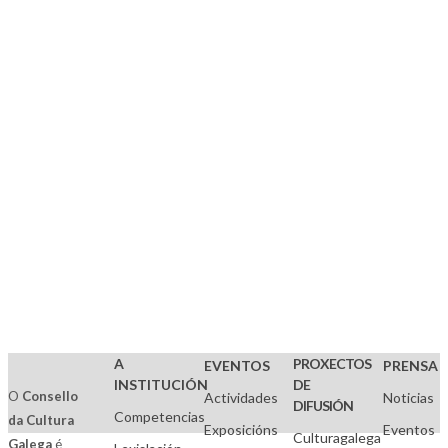
González
Ramón
Otero
Pedrayo
Localidades:
A
Coruña
A
PROXECTOS
EVENTOS
PRENSA
INSTITUCIÓN
DE
O
Consello
Actividades
Noticias
DIFUSIÓN
Competencias
da Cultura
Exposicións
Eventos
Culturagalega
Galega
é