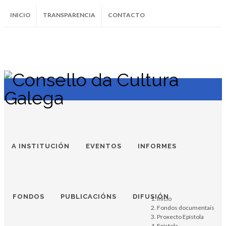
INICIO
TRANSPARENCIA
CONTACTO
SUBSCRÍBETE AO BOLETÍN
Instagram
Facebook
Twitter
Soundcloud
Youtube
+34.981.9572
correo@
A INSTITUCIÓN
EVENTOS
INFORMES
FONDOS
PUBLICACIÓNS
DIFUSIÓN
Inicio
Fondos documentais
Proxecto Epístola
Epístola