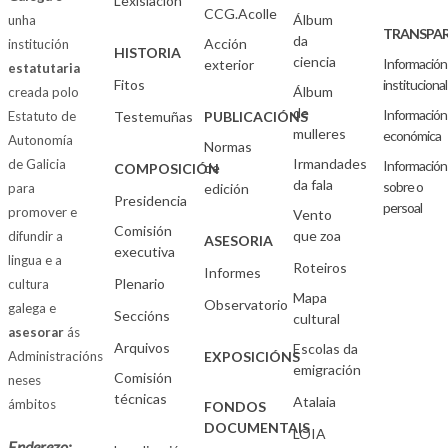
Lexislación
CCG.Acolle
Álbum
unha
TRANSPAR
da
Acción
institución
HISTORIA
ciencia
Información
exterior
estatutaria
Fitos
institucional
Álbum
creada polo
de
Información
Estatuto de
Testemuñas
PUBLICACIÓNS
mulleres
económica
Autonomía
Normas
Irmandades
de Galicia
Información
de
COMPOSICIÓN
da fala
sobre o
para
edición
Presidencia
persoal
promover e
Vento
Comisión
que zoa
difundir a
ASESORIA
executiva
lingua e a
Roteiros
Informes
Plenario
cultura
Mapa
Observatorio
galega e
Seccións
cultural
asesorar
ás
Arquivos
Escolas da
Administracións
EXPOSICIÓNS
emigración
Comisión
neses
técnicas
Atalaia
ámbitos
FONDOS
DOCUMENTAIS
LOIA
Enderezo: