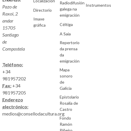
Localización
Radiodifusión
Instrumentos
Pazo de
galega na
Directorio
Raxoi, 2
emigración
Imaxe
andar
Céltiga
gráfica
15705
A Saia
Santiago
de
Repertorio
Compostela
da prensa
da
emigración
Teléfono:
Mapa
+34
sonoro
981957202
de
Fax:
+34
Galicia
981957205
Epistolario
Enderezo
Rosalía de
electrónico:
Castro
medios@consellodacultura.org
Fondo
Ramón
Piñeiro