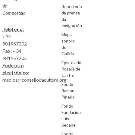
de
Repertorio
Compostela
da prensa
da
emigración
Teléfono:
Mapa
+34
sonoro
981957202
de
Fax:
+34
Galicia
981957205
Epistolario
Enderezo
Rosalía de
electrónico:
Castro
medios@consellodacultura.org
Fondo
Ramón
Piñeiro
Fondo
Fundación
Luís
Seoane
Fondo