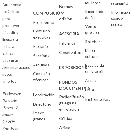
mulleres
económica
Autonomía
Normas
Irmandades
de Galicia
Información
de
COMPOSICIÓN
da fala
sobre o
para
edición
Presidencia
persoal
promover e
Vento
Comisión
que zoa
difundir a
ASESORIA
executiva
lingua e a
Roteiros
Informes
Plenario
cultura
Mapa
Observatorio
galega e
Seccións
cultural
asesorar
ás
Arquivos
Escolas da
Administracións
EXPOSICIÓNS
emigración
Comisión
neses
técnicas
Atalaia
ámbitos
FONDOS
DOCUMENTAIS
LOIA
Enderezo:
Localización
Radiodifusión
Instrumentos
Pazo de
galega na
Directorio
Raxoi, 2
emigración
Imaxe
andar
Céltiga
gráfica
15705
A Saia
Santiago