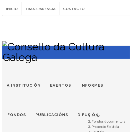
INICIO
TRANSPARENCIA
CONTACTO
SUBSCRÍBETE AO BOLETÍN
Instagram
Facebook
Twitter
Soundcloud
Youtube
+34.981.9572
correo@
A INSTITUCIÓN
EVENTOS
INFORMES
FONDOS
PUBLICACIÓNS
DIFUSIÓN
Inicio
Fondos documentais
Proxecto Epístola
Epístola