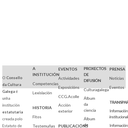
Bos
Aires
A
PROXECTOS
EVENTOS
PRENSA
INSTITUCIÓN
DE
O
Consello
Actividades
Noticias
DIFUSIÓN
Competencias
da Cultura
Exposicións
Eventos
Culturagalega
Galega
é
Lexislación
CCG.Acolle
Álbum
unha
TRANSPAR
da
Acción
institución
HISTORIA
ciencia
Información
exterior
estatutaria
Fitos
institucional
Álbum
creada polo
de
Información
Estatuto de
Testemuñas
PUBLICACIÓNS