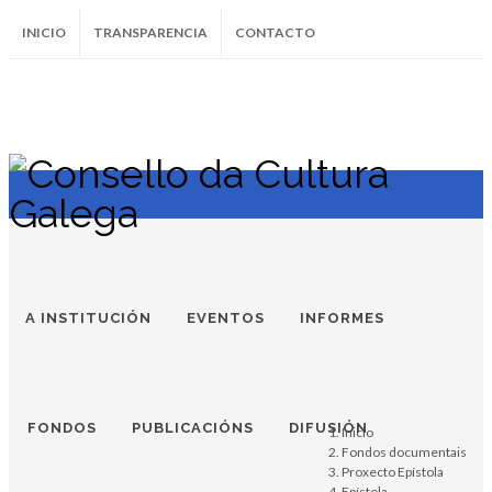
INICIO
TRANSPARENCIA
CONTACTO
SUBSCRÍBETE AO BOLETÍN
Instagram
Facebook
Twitter
Soundcloud
Youtube
+34.981.9572
correo@
A INSTITUCIÓN
EVENTOS
INFORMES
FONDOS
PUBLICACIÓNS
DIFUSIÓN
Inicio
Fondos documentais
Proxecto Epístola
Epístola