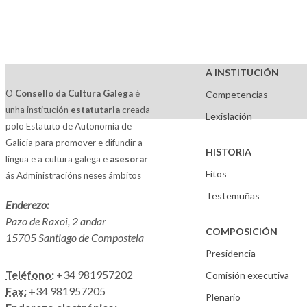
A INSTITUCIÓN
O
Consello da Cultura Galega
é
Competencias
unha institución
estatutaria
creada
Lexislación
polo Estatuto de Autonomía de
Galicia para promover e difundir a
HISTORIA
lingua e a cultura galega e
asesorar
Fitos
ás Administracións neses ámbitos
Testemuñas
Enderezo:
Pazo de Raxoi, 2 andar
COMPOSICIÓN
15705 Santiago de Compostela
Presidencia
Teléfono:
+34 981957202
Comisión executiva
Fax:
+34 981957205
Plenario