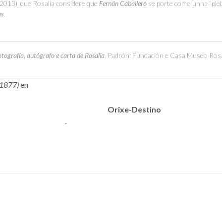
(2013), que Rosalía considere que
Fernán Caballero
se porte como unha “pleb
es
.
tografía, autógrafo e carta de Rosalía
. Padrón: Fundación e Casa Museo Rosa
-1877)
en
Orixe-Destino
-