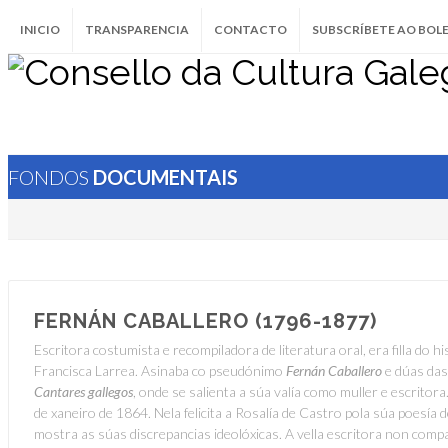
INICIO
TRANSPARENCIA
CONTACTO
SUBSCRÍBETE AO BOL
FONDOS
DOCUMENTAIS
FERNÁN CABALLERO (1796-1877)
Escritora costumista e recompiladora de literatura oral, era filla do
Francisca Larrea. Asinaba co pseudónimo
Fernán Caballero
e dúas das
Cantares gallegos
, onde se salienta a súa valía como muller e escrito
de xaneiro de 1864. Nela felicita a Rosalía de Castro pola súa poesía d
mostra as súas discrepancias ideolóxicas. A vella escritora non compar