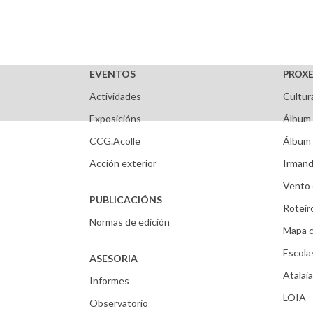
EVENTOS
PROXE
Actividades
Cultur
Exposicións
Álbum 
CCG.Acolle
Álbum 
Acción exterior
Irmand
Vento 
PUBLICACIÓNS
Roteir
Normas de edición
Mapa c
Escola
ASESORIA
Atalaia
Informes
LOIA
Observatorio