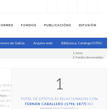
Instagram
Facebook
Twitter
Soundcloud
Youtube
+34.981.9572
correo@
FORMES
FONDOS
PUBLICACIÓNS
DIFUSIÓN
onoro de Galicia
Arquivo web
Biblioteca. Catálogo/OPAC
Inicio
Fondos documentais
Proxecto Epístola
1
ry Wollstonecraft,
catoria que abre
legos
, con data do 25
TOTAL DE EPÍSTOLAS RELACIONADAS CON
áis detallado, e
FERNÁN CABALLERO (1796-1877)
NO
ntra, o
PROXECTO EPÍSTOLA