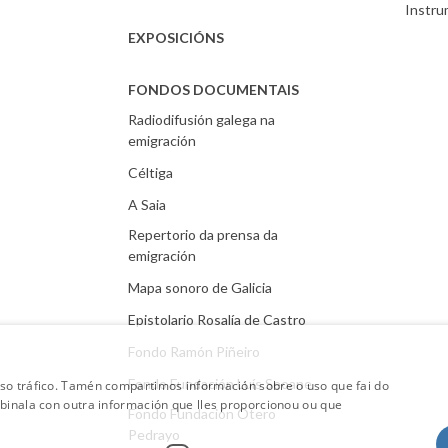
Instr
EXPOSICIÓNS
FONDOS DOCUMENTAIS
Radiodifusión galega na
emigración
Céltiga
A Saia
Repertorio da prensa da
emigración
Mapa sonoro de Galicia
Epistolario Rosalía de Castro
Fondo Ramón Piñeiro
Fondo Fundación Luís Seoane
oso tráfico. Tamén compartimos información sobre o uso que fai do
mbinala con outra información que lles proporcionou ou que
Fondo Fundación Otero
Pedrayo