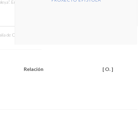
leya”. En 1868
lía de Castro.
link
Relación
[ O. ]