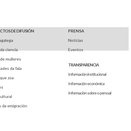
CTOS DE DIFUSIÓN
PRENSA
agalega
Noticias
da ciencia
Eventos
de mulleres
TRANSPARENCIA
ades da fala
Información institucional
que zoa
Información económica
os
Información sobre o persoal
ultural
s da emigración