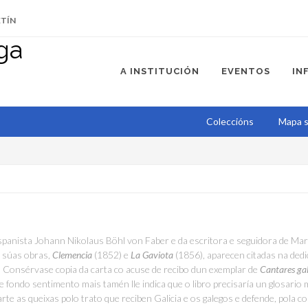
ETÍN
A INSTITUCIÓN
EVENTOS
IN
Coleccións
Mapa s
 hispanista Johann Nikolaus Böhl von Faber e da escritora e seguidora de Ma
 súas obras,
Clemencia
(1852) e
La Gaviota
(1856), aparecen citadas na dedi
ra. Consérvase copia da carta co acuse de recibo dun exemplar de
Cantares gal
e fondo sentimento mais tamén lle indica que o libro precisaría un glosario m
te as queixas polo trato que reciben Galicia e os galegos e defende, pola co