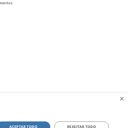
umentos
×
ACEPTAR TODO
REXEITAR TODO