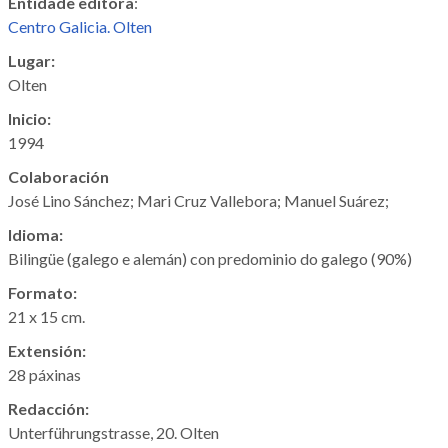
Entidade editora
:
Centro Galicia. Olten
Lugar:
Olten
Inicio:
1994
Colaboración
José Lino Sánchez; Mari Cruz Vallebora;
Manuel Suárez
;
Idioma:
Bilingüe (galego e alemán) con predominio do galego (90%)
Formato:
21 x 15 cm.
Extensión:
28 páxinas
Redacción:
Unterführungstrasse, 20. Olten