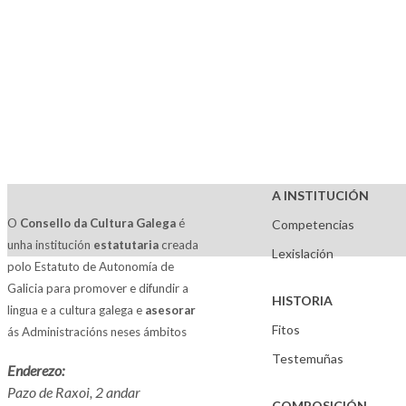
A INSTITUCIÓN
O
Consello da Cultura Galega
é
Competencias
unha institución
estatutaria
creada
Lexislación
polo Estatuto de Autonomía de
Galicia para promover e difundir a
HISTORIA
lingua e a cultura galega e
asesorar
Fitos
ás Administracións neses ámbitos
Testemuñas
Enderezo:
Pazo de Raxoi, 2 andar
COMPOSICIÓN