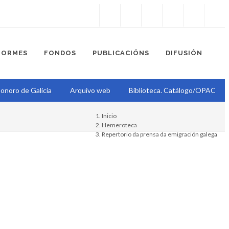
Instagram
Facebook
Twitter
Soundcloud
Youtube
+34.981.9572
correo@
FORMES
FONDOS
PUBLICACIÓNS
DIFUSIÓN
onoro de Galicia
Arquivo web
Biblioteca. Catálogo/OPAC
Inicio
Hemeroteca
Repertorio da prensa da emigración galega