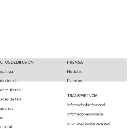
CTOS DE DIFUSIÓN
PRENSA
agalega
Noticias
da ciencia
Eventos
de mulleres
TRANSPARENCIA
ades da fala
Información institucional
que zoa
Información económica
os
Información sobre o persoal
ultural