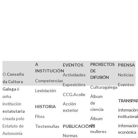
A
PROXECTOS
EVENTOS
PRENSA
INSTITUCIÓN
DE
O
Consello
Actividades
Noticias
DIFUSIÓN
Competencias
da Cultura
Exposicións
Eventos
Culturagalega
Galega
é
Lexislación
CCG.Acolle
Álbum
unha
TRANSPAR
da
Acción
institución
HISTORIA
ciencia
Información
exterior
estatutaria
Fitos
institucional
Álbum
creada polo
de
Información
Estatuto de
Testemuñas
PUBLICACIÓNS
mulleres
económica
Autonomía
Normas