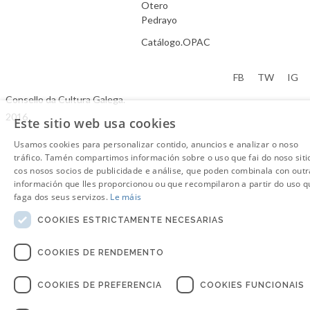
Otero
Pedrayo
Catálogo.OPAC
Aviso Legal
FB
TW
IG
Consello da Cultura Galega.
2016
Este sitio web usa cookies
Usamos cookies para personalizar contido, anuncios e analizar o noso
tráfico. Tamén compartimos información sobre o uso que fai do noso siti
cos nosos socios de publicidade e análise, que poden combinala con outr
información que lles proporcionou ou que recompilaron a partir do uso q
faga dos seus servizos.
Le máis
COOKIES ESTRICTAMENTE NECESARIAS
COOKIES DE RENDEMENTO
COOKIES DE PREFERENCIA
COOKIES FUNCIONAIS