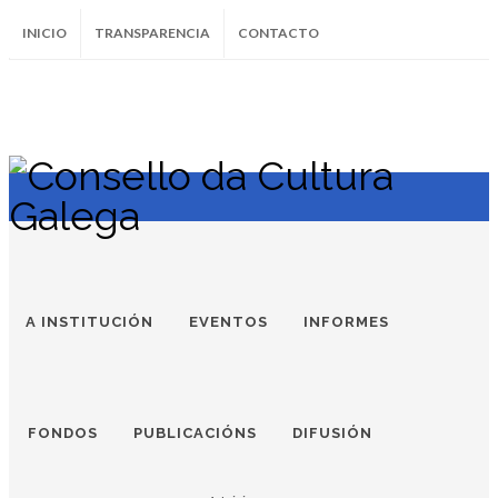
INICIO
TRANSPARENCIA
CONTACTO
SUBSCRÍBETE AO BOLETÍN
Instagram
Facebook
Twitter
Soundcloud
Youtube
+34.981.9572
correo@
A INSTITUCIÓN
EVENTOS
INFORMES
FONDOS
PUBLICACIÓNS
DIFUSIÓN