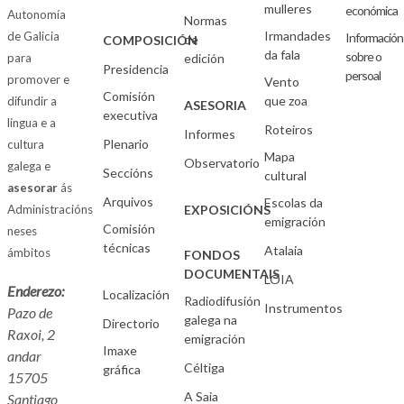
mulleres
económica
Autonomía
Normas
Irmandades
de Galicia
Información
de
COMPOSICIÓN
da fala
sobre o
para
edición
Presidencia
persoal
promover e
Vento
Comisión
que zoa
difundir a
ASESORIA
executiva
lingua e a
Roteiros
Informes
Plenario
cultura
Mapa
Observatorio
galega e
Seccións
cultural
asesorar
ás
Arquivos
Escolas da
Administracións
EXPOSICIÓNS
emigración
Comisión
neses
técnicas
Atalaia
ámbitos
FONDOS
DOCUMENTAIS
LOIA
Enderezo:
Localización
Radiodifusión
Instrumentos
Pazo de
galega na
Directorio
Raxoi, 2
emigración
Imaxe
andar
Céltiga
gráfica
15705
A Saia
Santiago