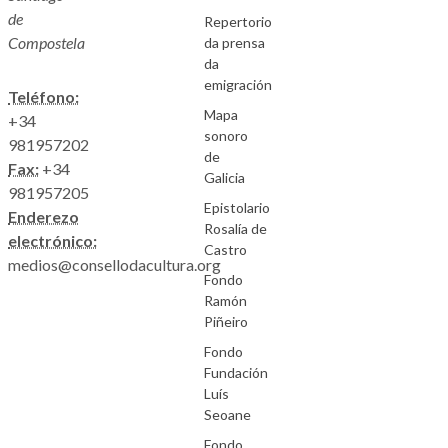
de
Repertorio
Compostela
da prensa
da
emigración
Teléfono:
Mapa
+34
sonoro
981957202
de
Fax:
+34
Galicia
981957205
Epistolario
Enderezo
Rosalía de
electrónico:
Castro
medios@consellodacultura.org
Fondo
Ramón
Piñeiro
Fondo
Fundación
Luís
Seoane
Fondo