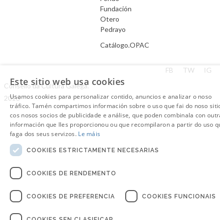
Fundación
Otero
Pedrayo
Catálogo.OPAC
Aviso Legal
FB
TW
IG
Este sitio web usa cookies
Consello da Cultura Galega.
Usamos cookies para personalizar contido, anuncios e analizar o noso
2016
tráfico. Tamén compartimos información sobre o uso que fai do noso siti
cos nosos socios de publicidade e análise, que poden combinala con outr
información que lles proporcionou ou que recompilaron a partir do uso q
faga dos seus servizos.
Le máis
COOKIES ESTRICTAMENTE NECESARIAS
COOKIES DE RENDEMENTO
COOKIES DE PREFERENCIA
COOKIES FUNCIONAIS
COOKIES SEN CLASIFICAR