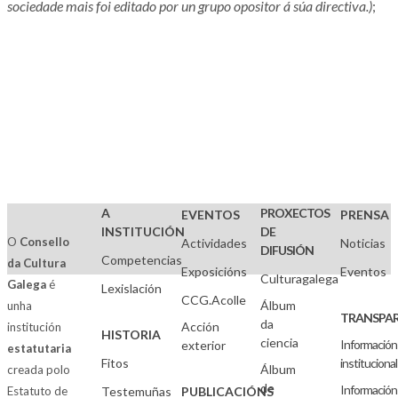
sociedade mais foi editado por un grupo opositor á súa directiva.)
;
A
PROXECTOS
EVENTOS
PRENSA
INSTITUCIÓN
DE
O
Consello
Actividades
Noticias
DIFUSIÓN
Competencias
da Cultura
Exposicións
Eventos
Culturagalega
Galega
é
Lexislación
CCG.Acolle
Álbum
unha
TRANSPAR
da
Acción
institución
HISTORIA
ciencia
Información
exterior
estatutaria
Fitos
institucional
Álbum
creada polo
de
Información
Estatuto de
Testemuñas
PUBLICACIÓNS