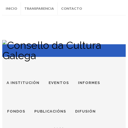
INICIO
TRANSPARENCIA
CONTACTO
SUBSCRÍBETE AO BOLETÍN
Instagram
Facebook
Twitter
Soundcloud
Youtube
+34.981.9572
correo@
A INSTITUCIÓN
EVENTOS
INFORMES
FONDOS
PUBLICACIÓNS
DIFUSIÓN