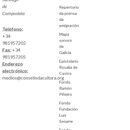
de
Repertorio
Compostela
da prensa
da
emigración
Teléfono:
Mapa
+34
sonoro
981957202
de
Fax:
+34
Galicia
981957205
Epistolario
Enderezo
Rosalía de
electrónico:
Castro
medios@consellodacultura.org
Fondo
Ramón
Piñeiro
Fondo
Fundación
Luís
Seoane
Fondo