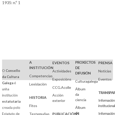
1935: n.º 1
A
PROXECTOS
EVENTOS
PRENSA
INSTITUCIÓN
DE
O
Consello
Actividades
Noticias
DIFUSIÓN
Competencias
da Cultura
Exposicións
Eventos
Culturagalega
Galega
é
Lexislación
CCG.Acolle
Álbum
unha
TRANSPAR
da
Acción
institución
HISTORIA
ciencia
Información
exterior
estatutaria
Fitos
institucional
Álbum
creada polo
de
Información
Estatuto de
Testemuñas
PUBLICACIÓNS