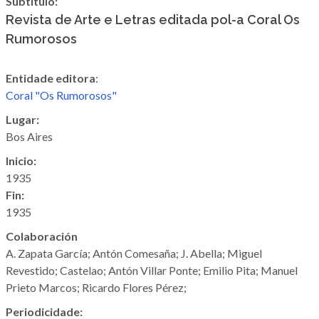
Subtítulo:
Revista de Arte e Letras editada pol-a Coral Os
Rumorosos
Entidade editora
:
Coral "Os Rumorosos"
Lugar:
Bos Aires
Inicio:
1935
Fin:
1935
Colaboración
A. Zapata García; Antón Comesaña; J. Abella; Miguel
Revestido;
Castelao
;
Antón Villar Ponte
;
Emilio Pita
;
Manuel
Prieto Marcos
;
Ricardo Flores Pérez
;
Periodicidade: