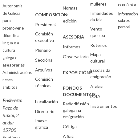
mulleres
económica
Autonomía
Normas
Irmandades
de Galicia
Información
de
COMPOSICIÓN
da fala
sobre o
para
edición
Presidencia
persoal
promover e
Vento
Comisión
que zoa
difundir a
ASESORIA
executiva
lingua e a
Roteiros
Informes
Plenario
cultura
Mapa
Observatorio
galega e
Seccións
cultural
asesorar
ás
Arquivos
Escolas da
Administracións
EXPOSICIÓNS
emigración
Comisión
neses
técnicas
Atalaia
ámbitos
FONDOS
DOCUMENTAIS
LOIA
Enderezo:
Localización
Radiodifusión
Instrumentos
Pazo de
galega na
Directorio
Raxoi, 2
emigración
Imaxe
andar
Céltiga
gráfica
15705
A Saia
Santiago