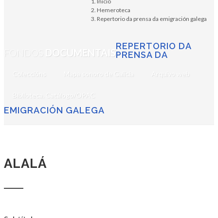
Inicio
Hemeroteca
Repertorio da prensa da emigración galega
REPERTORIO DA
FONDOS
DOCUMENTAIS
PRENSA DA
Coleccións
Mapa sonoro de Galicia
Arquivo web
Biblioteca. Catálogo/OPAC
EMIGRACIÓN GALEGA
ALALÁ