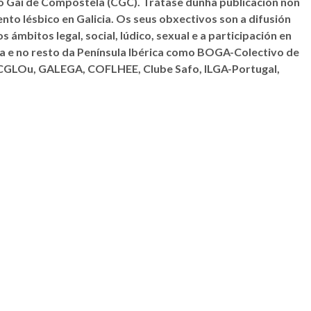
vo Gai de Compostela (CGC). Trátase dunha publicación non
o lésbico en Galicia. Os seus obxectivos son a difusión
ámbitos legal, social, lúdico, sexual e a participación en
ia e no resto da Península Ibérica como BOGA-Colectivo de
, CGLOu, GALEGA, COFLHEE, Clube Safo, ILGA-Portugal,