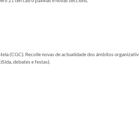
ero 21 ten catro páxinas e novas seccións.
la (CGC). Recolle novas de actualidade dos ámbitos organizativo, s
Sida, debates e festas).