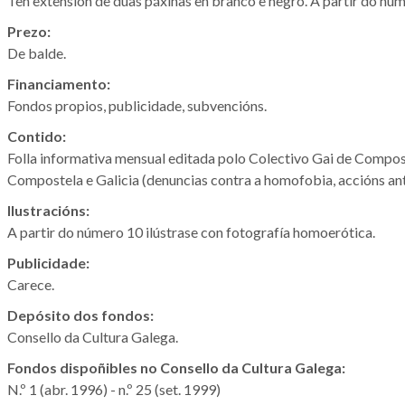
Ten extensión de dúas páxinas en branco e negro. A partir do núm
Prezo:
De balde.
Financiamento:
Fondos propios, publicidade, subvencións.
Contido:
Folla informativa mensual editada polo Colectivo Gai de Composte
Compostela e Galicia (denuncias contra a homofobia, accións anti
Ilustracións:
A partir do número 10 ilústrase con fotografía homoerótica.
Publicidade:
Carece.
Depósito dos fondos:
Consello da Cultura Galega.
Fondos dispoñibles no Consello da Cultura Galega:
N.º 1 (abr. 1996) - n.º 25 (set. 1999)