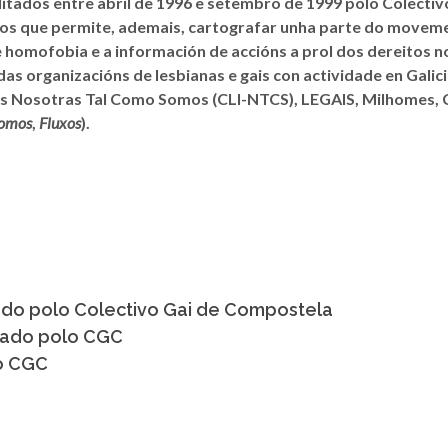
ditados entre abril de 1996 e setembro de 1999 polo Colecti
os que permite, ademais, cartografar unha parte do movement
homofobia e a información de accións a prol dos dereitos nos 
s organizacións de lesbianas e gais con actividade en Galic
ntes Nosotras Tal Como Somos (CLI-NTCS), LEGAIS, Milhomes
homos
,
Fluxos
).
itado polo Colectivo Gai de Compostela
ditado polo CGC
lo CGC