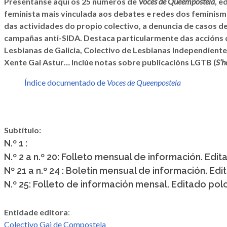
Preséntanse aquí os 25 números de
Voces de Queempostela
, e
feminista mais vinculada aos debates e redes dos feminism
das actividades do propio colectivo, a denuncia de casos de 
campañas anti-SIDA. Destaca particularmente das accións da
Lesbianas de Galicia, Colectivo de Lesbianas Independie
Xente Gai Astur… Inclúe notas sobre publicacións LGTB (
S’
Índice documentado de
Voces de Queenpostela
Subtítulo:
N.º 1 :
N.º 2 a n.º 20: Folleto mensual de información. Ed
Nº 21 a n.º 24 : Boletín mensual de información. E
N.º 25: Folleto de información mensal. Editado po
Entidade editora
:
Colectivo Gai de Compostela