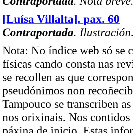
Contraportada
. Nota breve
[Luísa Villalta].
pax. 60
Contraportada
. Ilustración
Nota: No índice web só se c
físicas cando consta nas re
se recollen as que correspo
pseudónimos non recoñecible
Tampouco se transcriben as
nos orixinais. Nos contidos 
páxina de inicio. Estas info