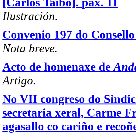
[Carlos Taibo].
pax. 11
Ilustración.
Convenio 197 do Consello
Nota breve.
Acto de homenaxe de
And
Artigo.
No VII congreso do Sindi
secretaria xeral, Carme Fr
agasallo co cariño e recoñ