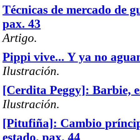
Técnicas de mercado de gu
pax. 43
Artigo.
Pippi vive... Y ya no agu
Ilustración.
[Cerdita Peggy]: Barbie, 
Ilustración.
[Pitufiña]: Cambio prínci
estado.
pax. 44