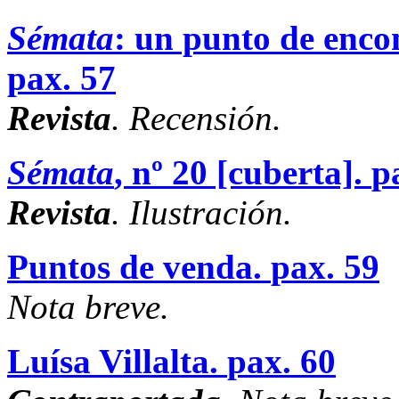
Sémata
: un punto de enco
pax. 57
Revista
. Recensión.
Sémata
, nº 20 [cuberta].
p
Revista
. Ilustración.
Puntos de venda.
pax. 59
Nota breve.
Luísa Villalta.
pax. 60