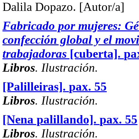
Dalila Dopazo.
[Autor/a]
Fabricado por mujeres: Gén
confección global y el mov
trabajadoras
[cuberta].
pa
Libros
. Ilustración.
[Palilleiras].
pax. 55
Libros
. Ilustración.
[Nena palillando].
pax. 55
Libros
. Ilustración.