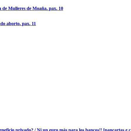
n de Mulleres de Moaña.
pax. 10
 do aborto.
pax. 11
ficio privado? / Ni un euro más para los bancos!! [pancartas e ca