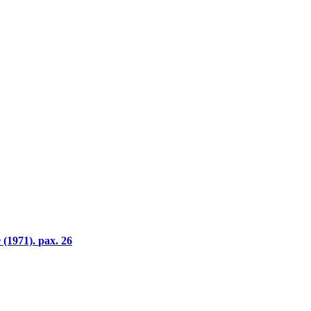
e
(1971).
pax. 26