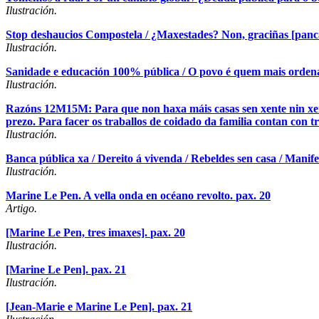
Ilustración.
Stop deshaucios Compostela / ¿Maxestades? Non, graciñas [pancar
Ilustración.
Sanidade e educación 100% pública / O povo é quem mais ordena.
Ilustración.
Razóns 12M15M: Para que non haxa máis casas sen xente nin xent
prezo. Para facer os traballos de coidado da familia contan con tr
Ilustración.
Banca pública xa / Dereito á vivenda / Rebeldes sen casa / Manifes
Ilustración.
Marine Le Pen. A vella onda en océano revolto.
pax. 20
Artigo.
[Marine Le Pen, tres imaxes].
pax. 20
Ilustración.
[Marine Le Pen].
pax. 21
Ilustración.
[Jean-Marie e Marine Le Pen].
pax. 21