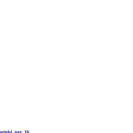
rteis].
pax. 16