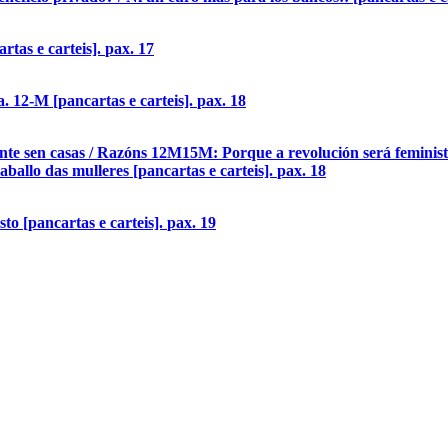
tas e carteis].
pax. 17
 12-M [pancartas e carteis].
pax. 18
e sen casas / Razóns 12M15M: Porque a revolución será feminista 
aballo das mulleres [pancartas e carteis].
pax. 18
to [pancartas e carteis].
pax. 19