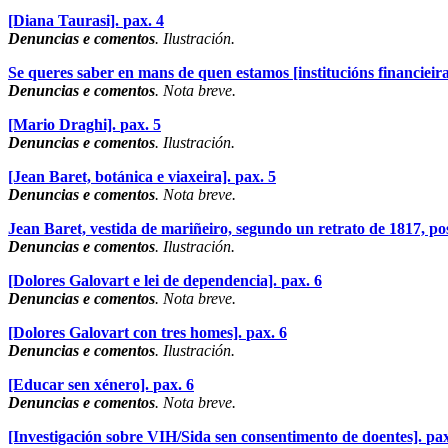
[Diana Taurasi].
pax. 4
Denuncias e comentos
. Ilustración.
Se queres saber en mans de quen estamos [institucións financieira
Denuncias e comentos
. Nota breve.
[Mario Draghi].
pax. 5
Denuncias e comentos
. Ilustración.
[Jean Baret, botánica e viaxeira].
pax. 5
Denuncias e comentos
. Nota breve.
Jean Baret, vestida de mariñeiro, segundo un retrato de 1817, po
Denuncias e comentos
. Ilustración.
[Dolores Galovart e lei de dependencia].
pax. 6
Denuncias e comentos
. Nota breve.
[Dolores Galovart con tres homes].
pax. 6
Denuncias e comentos
. Ilustración.
[Educar sen xénero].
pax. 6
Denuncias e comentos
. Nota breve.
[Investigación sobre VIH/Sida sen consentimento de doentes].
pax