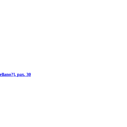
llano?].
pax. 30