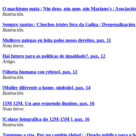
O machismo mata / Nin deus, nin amo, nin Mariano's / Asociació
Ilustración.
Sempre xuntas / Chochos tristes fóra da Galiza / Despenalización
Ilustración.
Mulleres galegas en loita polos nosos dereitos.
pax. 11
Nota breve.
Hai futuro para as políticas de igualdade?.
pax. 12
Artigo.
[Silueta humana con reloxo].
pax. 12
Ilustración.
[Muller diferente a home, símbolo].
pax. 14
Ilustración.
15M 12M. Un ano erguendo ilusións.
pax. 16
Nota breve.
[Colaxe fotográfica do 12M-15M ].
pax. 16
Ilustración.
Tomemos a rúa. Por un cambio global / ¿Deuda pública para o bene