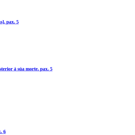
s].
pax. 5
sterior á súa morte.
pax. 5
. 6