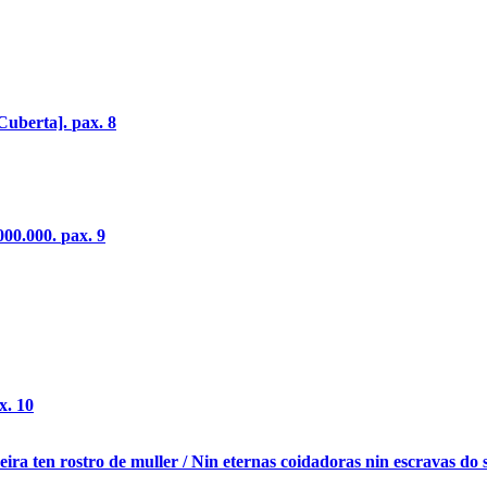
Cuberta].
pax. 8
000.000.
pax. 9
x. 10
ira ten rostro de muller / Nin eternas coidadoras nin escravas do si