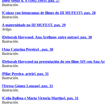
Intra-Venus n. 4
(1992-1993).
pax. 27
Ilustración.
[Colaxe con fotogramas de filmes do III MUFEST].
pax. 28
Ilustración.
A maternidade no III MUFEST.
pax. 29
Artigo.
[Deborah Haywood, Ana Arellano, entre outras].
pax. 30
Ilustración.
[Ana Catarina Pereira] .
pax. 30
Ilustración.
[Deborah Haywood na presentación do seu filme
SIS
con Ana Are
Ilustración.
[Pilar Pereira, actriz].
pax. 31
Ilustración.
[Teresa Gómez Louzao].
pax. 31
Ilustración.
[Celia Balboa e María Victoria Martins].
pax. 31
Ilustración.