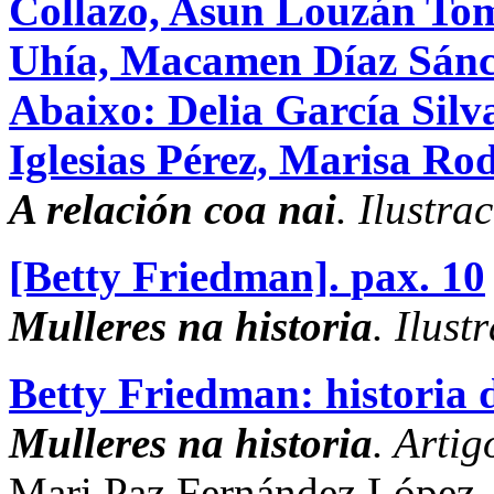
Collazo, Asun Louzán Tom
Uhía, Macamen Díaz Sánch
Abaixo: Delia García Silv
Iglesias Pérez, Marisa Rod
A relación coa nai
. Ilustra
[Betty Friedman].
pax. 10
Mulleres na historia
. Ilust
Betty Friedman: historia
Mulleres na historia
. Artig
Mari Paz Fernández López