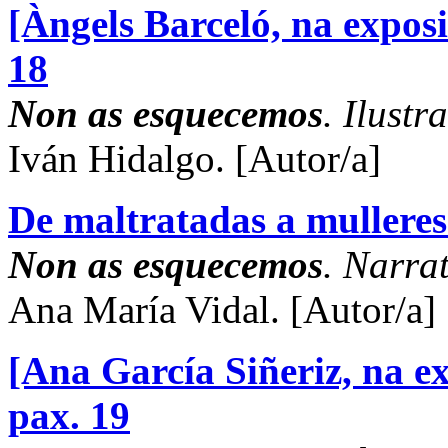
[Àngels Barceló, na expos
18
Non as esquecemos
. Ilustr
Iván Hidalgo.
[Autor/a]
De maltratadas a mulleres
Non as esquecemos
. Narrat
Ana María Vidal.
[Autor/a]
[Ana García Siñeriz, na e
pax. 19