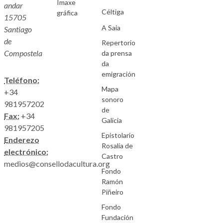
Imaxe
andar
Céltiga
gráfica
15705
A Saia
Santiago
de
Repertorio
Compostela
da prensa
da
emigración
Teléfono:
Mapa
+34
sonoro
981957202
de
Fax:
+34
Galicia
981957205
Epistolario
Enderezo
Rosalía de
electrónico:
Castro
medios@consellodacultura.org
Fondo
Ramón
Piñeiro
Fondo
Fundación