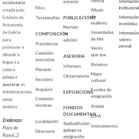
ciencia
Información
exterior
estatutaria
Fitos
institucional
Álbum
creada polo
de
Información
Estatuto de
Testemuñas
PUBLICACIÓNS
mulleres
económica
Autonomía
Normas
Irmandades
de Galicia
Información
de
COMPOSICIÓN
da fala
sobre o
para
edición
Presidencia
persoal
promover e
Vento
Comisión
que zoa
difundir a
ASESORIA
executiva
lingua e a
Roteiros
Informes
Plenario
cultura
Mapa
Observatorio
galega e
Seccións
cultural
asesorar
ás
Arquivos
Escolas da
Administracións
EXPOSICIÓNS
emigración
Comisión
neses
técnicas
Atalaia
ámbitos
FONDOS
DOCUMENTAIS
LOIA
Enderezo:
Localización
Radiodifusión
Instrumentos
Pazo de
galega na
Directorio
Raxoi, 2
emigración