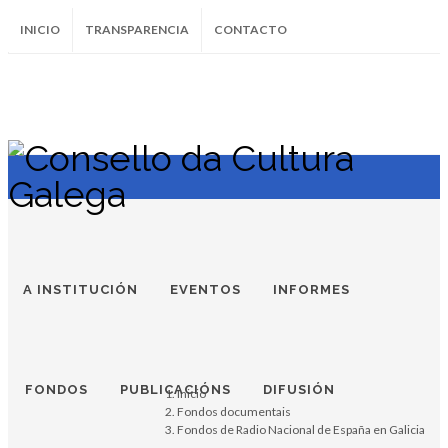
INICIO
TRANSPARENCIA
CONTACTO
SUBSCRÍBETE AO BOLETÍN
Instagram
Facebook
Twitter
Soundcloud
Youtube
+34.981.9572
correo@
A INSTITUCIÓN
EVENTOS
INFORMES
FONDOS
PUBLICACIÓNS
DIFUSIÓN
Inicio
Fondos documentais
Fondos de Radio Nacional de España en Galicia