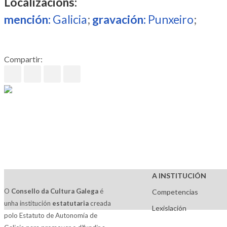
Localizacións:
mención:
Galicia
;
gravación:
Punxeiro
;
Compartir:
A INSTITUCIÓN
O
Consello da Cultura Galega
é
Competencias
unha institución
estatutaria
creada
Lexislación
polo Estatuto de Autonomía de