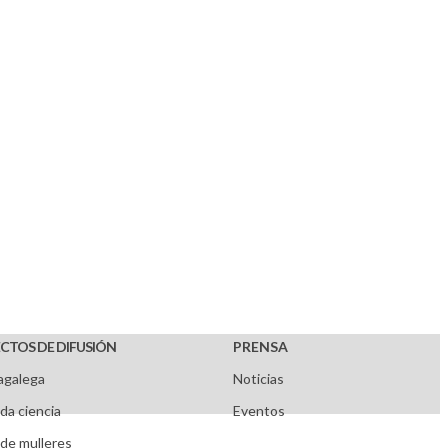
CTOS DE DIFUSIÓN
PRENSA
agalega
Noticias
da ciencia
Eventos
de mulleres