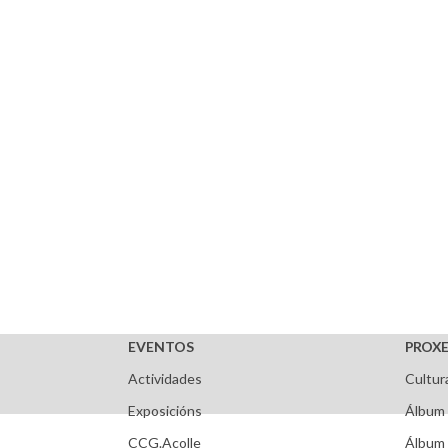
EVENTOS
PROXE
Actividades
Cultur
Exposicións
Álbum 
CCG.Acolle
Álbum 