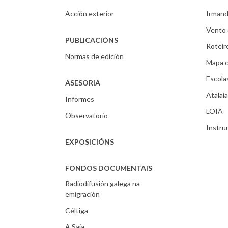
Acción exterior
Irmand
Vento 
PUBLICACIÓNS
Roteir
Normas de edición
Mapa c
Escola
ASESORIA
Atalaia
Informes
LOIA
Observatorio
Instr
EXPOSICIÓNS
FONDOS DOCUMENTAIS
Radiodifusión galega na
emigración
Céltiga
A Saia