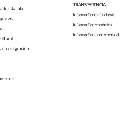
TRANSPARENCIA
ades da fala
Información institucional
que zoa
Información económica
os
Información sobre o persoal
ultural
s da emigración
umentos