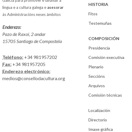
Galicia para promover e difundir a
HISTORIA
lingua e a cultura galega e
asesorar
Fitos
ás Administracións neses ámbitos
Testemuñas
Enderezo:
Pazo de Raxoi, 2 andar
COMPOSICIÓN
15705 Santiago de Compostela
Presidencia
Teléfono:
+34 981957202
Comisión executiva
Fax:
+34 981957205
Plenario
Enderezo electrónico:
Seccións
medios@consellodacultura.org
Arquivos
Comisión técnicas
Localización
Directorio
Imaxe gráfica