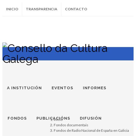
INICIO
TRANSPARENCIA
CONTACTO
SUBSCRÍBETE AO BOLETÍN
Instagram
Facebook
Twitter
Soundcloud
Youtube
+34.981.9572
correo@
A INSTITUCIÓN
EVENTOS
INFORMES
FONDOS
PUBLICACIÓNS
DIFUSIÓN
Inicio
Fondos documentais
Fondos de Radio Nacional de España en Galicia