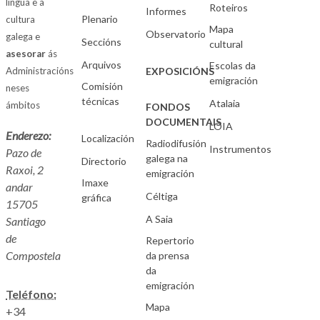
lingua e a
Roteiros
Informes
Plenario
cultura
Mapa
Observatorio
galega e
Seccións
cultural
asesorar
ás
Arquivos
Escolas da
Administracións
EXPOSICIÓNS
emigración
Comisión
neses
técnicas
Atalaia
ámbitos
FONDOS
DOCUMENTAIS
LOIA
Enderezo:
Localización
Radiodifusión
Instrumentos
Pazo de
galega na
Directorio
Raxoi, 2
emigración
Imaxe
andar
Céltiga
gráfica
15705
A Saia
Santiago
de
Repertorio
Compostela
da prensa
da
emigración
Teléfono:
Mapa
+34