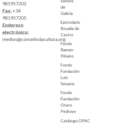
sonoro
981957202
de
Fax:
+34
Galicia
981957205
Epistolario
Enderezo
Rosalía de
electrónico:
Castro
medios@consellodacultura.org
Fondo
Ramón
Piñeiro
Fondo
Fundación
Luís
Seoane
Fondo
Fundación
Otero
Pedrayo
Catálogo.OPAC