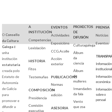
A
PROXECTOS
EVENTOS
PRENSA
INSTITUCIÓN
DE
O
Consello
Actividades
Noticias
DIFUSIÓN
Competencias
da Cultura
Exposicións
Eventos
Culturagalega
Galega
é
Lexislación
CCG.Acolle
Álbum
unha
TRANSPAR
da
Acción
institución
HISTORIA
ciencia
Información
exterior
estatutaria
Fitos
institucional
Álbum
creada polo
de
Información
Estatuto de
Testemuñas
PUBLICACIÓNS
mulleres
económica
Autonomía
Normas
Irmandades
de Galicia
Información
de
COMPOSICIÓN
da fala
sobre o
para
edición
Presidencia
persoal
promover e
Vento
Comisión
que zoa
difundir a
ASESORIA
executiva