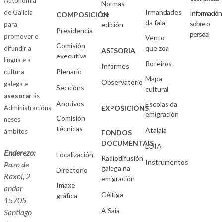
Autonomía
Normas
Irmandades
de Galicia
Información
de
COMPOSICIÓN
da fala
sobre o
para
edición
Presidencia
persoal
promover e
Vento
Comisión
que zoa
difundir a
ASESORIA
executiva
lingua e a
Roteiros
Informes
Plenario
cultura
Mapa
Observatorio
galega e
Seccións
cultural
asesorar
ás
Arquivos
Escolas da
Administracións
EXPOSICIÓNS
emigración
Comisión
neses
técnicas
Atalaia
ámbitos
FONDOS
DOCUMENTAIS
LOIA
Enderezo:
Localización
Radiodifusión
Instrumentos
Pazo de
galega na
Directorio
Raxoi, 2
emigración
Imaxe
andar
Céltiga
gráfica
15705
A Saia
Santiago