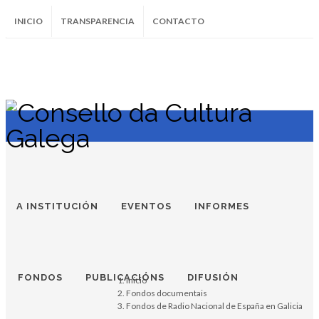
INICIO
TRANSPARENCIA
CONTACTO
SUBSCRÍBETE AO BOLETÍN
Instagram
Facebook
Twitter
Soundcloud
Youtube
+34.981.9572
correo@
A INSTITUCIÓN
EVENTOS
INFORMES
FONDOS
PUBLICACIÓNS
DIFUSIÓN
Inicio
Fondos documentais
Fondos de Radio Nacional de España en Galicia