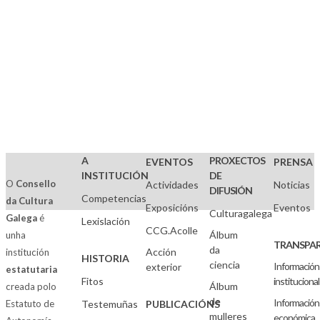
A
PROXECTOS
EVENTOS
PRENSA
INSTITUCIÓN
DE
O
Consello
Actividades
Noticias
DIFUSIÓN
Competencias
da Cultura
Exposicións
Eventos
Culturagalega
Galega
é
Lexislación
CCG.Acolle
Álbum
unha
TRANSPAR
da
Acción
institución
HISTORIA
ciencia
Información
exterior
estatutaria
Fitos
institucional
Álbum
creada polo
de
Información
Estatuto de
Testemuñas
PUBLICACIÓNS
mulleres
económica