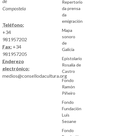
de
Repertorio
Compostela
da prensa
da
emigración
Teléfono:
Mapa
+34
sonoro
981957202
de
Fax:
+34
Galicia
981957205
Epistolario
Enderezo
Rosalía de
electrónico:
Castro
medios@consellodacultura.org
Fondo
Ramón
Piñeiro
Fondo
Fundación
Luís
Seoane
Fondo