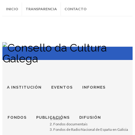
INICIO
TRANSPARENCIA
CONTACTO
SUBSCRÍBETE AO BOLETÍN
Instagram
Facebook
Twitter
Soundcloud
Youtube
+34.981.9572
correo@
A INSTITUCIÓN
EVENTOS
INFORMES
FONDOS
PUBLICACIÓNS
DIFUSIÓN
Inicio
Fondos documentais
Fondos de Radio Nacional de España en Galicia