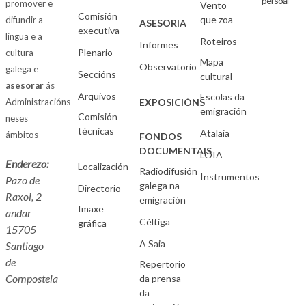
persoal
promover e
Vento
Comisión
que zoa
difundir a
ASESORIA
executiva
lingua e a
Roteiros
Informes
Plenario
cultura
Mapa
Observatorio
galega e
Seccións
cultural
asesorar
ás
Arquivos
Escolas da
Administracións
EXPOSICIÓNS
emigración
Comisión
neses
técnicas
Atalaia
ámbitos
FONDOS
DOCUMENTAIS
LOIA
Enderezo:
Localización
Radiodifusión
Instrumentos
Pazo de
galega na
Directorio
Raxoi, 2
emigración
Imaxe
andar
Céltiga
gráfica
15705
A Saia
Santiago
de
Repertorio
Compostela
da prensa
da