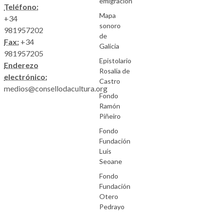
emigración
Teléfono:
Mapa
+34
sonoro
981957202
de
Fax:
+34
Galicia
981957205
Epistolario
Enderezo
Rosalía de
electrónico:
Castro
medios@consellodacultura.org
Fondo
Ramón
Piñeiro
Fondo
Fundación
Luís
Seoane
Fondo
Fundación
Otero
Pedrayo