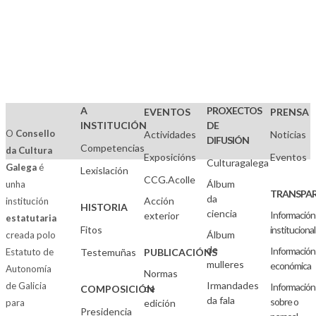
A
PROXECTOS
EVENTOS
PRENSA
INSTITUCIÓN
DE
O
Consello
Actividades
Noticias
DIFUSIÓN
Competencias
da Cultura
Exposicións
Eventos
Culturagalega
Galega
é
Lexislación
CCG.Acolle
Álbum
unha
TRANSPAR
da
Acción
institución
HISTORIA
ciencia
Información
exterior
estatutaria
Fitos
institucional
Álbum
creada polo
de
Información
Estatuto de
Testemuñas
PUBLICACIÓNS
mulleres
económica
Autonomía
Normas
Irmandades
de Galicia
Información
de
COMPOSICIÓN
da fala
sobre o
para
edición
Presidencia