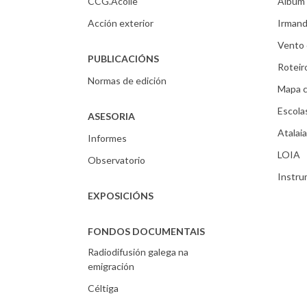
CCG.Acolle
Álbum 
Acción exterior
Irmand
Vento 
PUBLICACIÓNS
Roteir
Normas de edición
Mapa c
Escola
ASESORIA
Atalaia
Informes
LOIA
Observatorio
Instr
EXPOSICIÓNS
FONDOS DOCUMENTAIS
Radiodifusión galega na
emigración
Céltiga