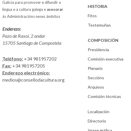
Galicia para promover e difundir a
HISTORIA
lingua e a cultura galega e
asesorar
Fitos
ás Administracións neses ámbitos
Testemuñas
Enderezo:
Pazo de Raxoi, 2 andar
COMPOSICIÓN
15705 Santiago de Compostela
Presidencia
Teléfono:
+34 981957202
Comisión executiva
Fax:
+34 981957205
Plenario
Enderezo electrónico:
Seccións
medios@consellodacultura.org
Arquivos
Comisión técnicas
Localización
Directorio
Imaxe gráfica