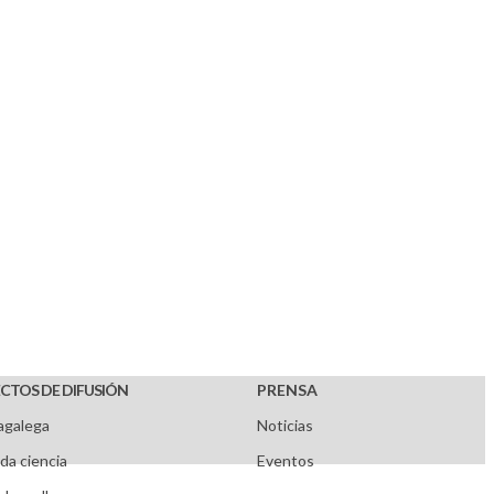
CTOS DE DIFUSIÓN
PRENSA
agalega
Noticias
da ciencia
Eventos