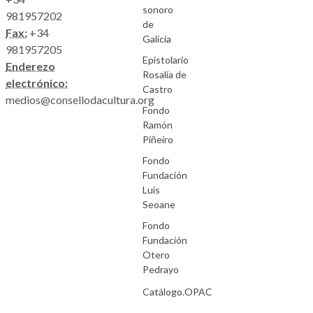
sonoro
981957202
de
Fax:
+34
Galicia
981957205
Epistolario
Enderezo
Rosalía de
electrónico:
Castro
medios@consellodacultura.org
Fondo
Ramón
Piñeiro
Fondo
Fundación
Luís
Seoane
Fondo
Fundación
Otero
Pedrayo
Catálogo.OPAC