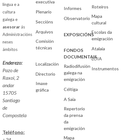
executiva
lingua e a
Roteiros
Informes
Plenario
cultura
Mapa
Observatorio
galega e
Seccións
cultural
asesorar
ás
Arquivos
Escolas da
Administracións
EXPOSICIÓNS
emigración
Comisión
neses
técnicas
Atalaia
ámbitos
FONDOS
DOCUMENTAIS
LOIA
Enderezo:
Localización
Radiodifusión
Instrumentos
Pazo de
galega na
Directorio
Raxoi, 2
emigración
Imaxe
andar
Céltiga
gráfica
15705
A Saia
Santiago
de
Repertorio
Compostela
da prensa
da
emigración
Teléfono:
Mapa
+34