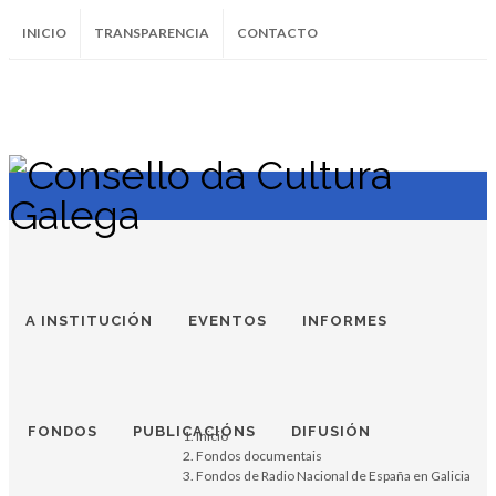
INICIO
TRANSPARENCIA
CONTACTO
SUBSCRÍBETE AO BOLETÍN
Instagram
Facebook
Twitter
Soundcloud
Youtube
+34.981.9572
correo@
A INSTITUCIÓN
EVENTOS
INFORMES
FONDOS
PUBLICACIÓNS
DIFUSIÓN
Inicio
Fondos documentais
Fondos de Radio Nacional de España en Galicia