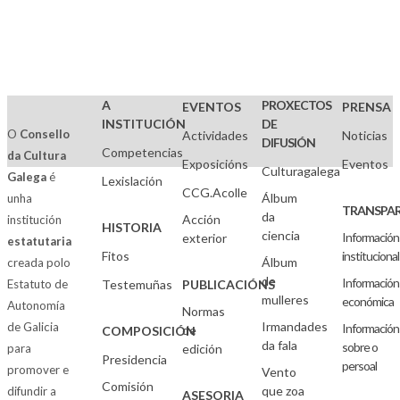
A
PROXECTOS
EVENTOS
PRENSA
INSTITUCIÓN
DE
O
Consello
Actividades
Noticias
DIFUSIÓN
Competencias
da Cultura
Exposicións
Eventos
Culturagalega
Galega
é
Lexislación
CCG.Acolle
Álbum
unha
TRANSPAR
da
Acción
institución
HISTORIA
ciencia
Información
exterior
estatutaria
Fitos
institucional
Álbum
creada polo
de
Información
Estatuto de
Testemuñas
PUBLICACIÓNS
mulleres
económica
Autonomía
Normas
Irmandades
de Galicia
Información
de
COMPOSICIÓN
da fala
sobre o
para
edición
Presidencia
persoal
promover e
Vento
Comisión
que zoa
difundir a
ASESORIA