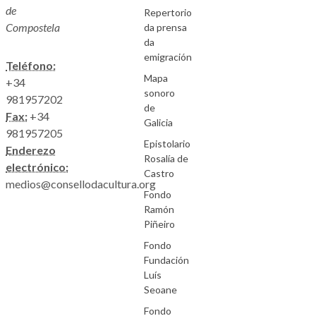
de
Repertorio
Compostela
da prensa
da
emigración
Teléfono:
Mapa
+34
sonoro
981957202
de
Fax:
+34
Galicia
981957205
Epistolario
Enderezo
Rosalía de
electrónico:
Castro
medios@consellodacultura.org
Fondo
Ramón
Piñeiro
Fondo
Fundación
Luís
Seoane
Fondo