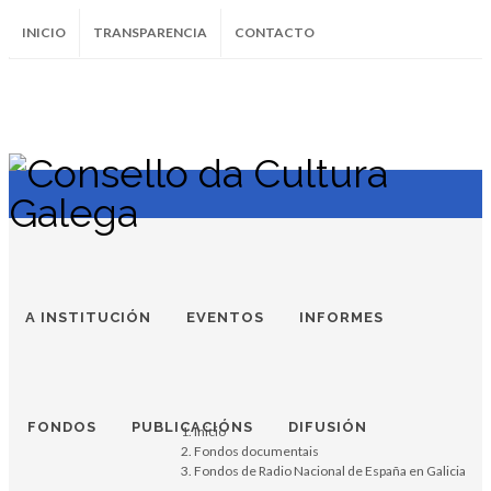
INICIO
TRANSPARENCIA
CONTACTO
SUBSCRÍBETE AO BOLETÍN
Instagram
Facebook
Twitter
Soundcloud
Youtube
+34.981.9572
correo@
A INSTITUCIÓN
EVENTOS
INFORMES
FONDOS
PUBLICACIÓNS
DIFUSIÓN
Inicio
Fondos documentais
Fondos de Radio Nacional de España en Galicia