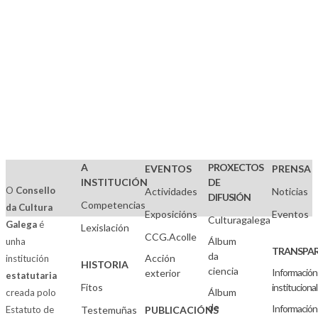
A
PROXECTOS
EVENTOS
PRENSA
INSTITUCIÓN
DE
O
Consello
Actividades
Noticias
DIFUSIÓN
Competencias
da Cultura
Exposicións
Eventos
Culturagalega
Galega
é
Lexislación
CCG.Acolle
Álbum
unha
TRANSPAR
da
Acción
institución
HISTORIA
ciencia
Información
exterior
estatutaria
Fitos
institucional
Álbum
creada polo
de
Información
Estatuto de
Testemuñas
PUBLICACIÓNS