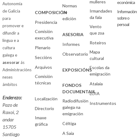
mulleres
económica
Autonomía
Normas
Irmandades
de Galicia
Información
de
COMPOSICIÓN
da fala
sobre o
para
edición
Presidencia
persoal
promover e
Vento
Comisión
que zoa
difundir a
ASESORIA
executiva
lingua e a
Roteiros
Informes
Plenario
cultura
Mapa
Observatorio
galega e
Seccións
cultural
asesorar
ás
Arquivos
Escolas da
Administracións
EXPOSICIÓNS
emigración
Comisión
neses
técnicas
Atalaia
ámbitos
FONDOS
DOCUMENTAIS
LOIA
Enderezo:
Localización
Radiodifusión
Instrumentos
Pazo de
galega na
Directorio
Raxoi, 2
emigración
Imaxe
andar
Céltiga
gráfica
15705
A Saia
Santiago